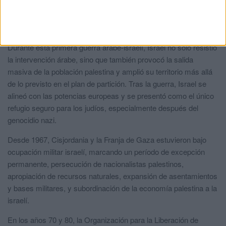
En mayo de 1948, la comunidad judía declaró unilateralmente la
creación del Estado de Israel, lo que desencadenó la
intervención militar de estados árabes vecinos.
Durante esta primera guerra árabe-israelí, Israel no solo resistió
la intervención árabe, sino que también provocó la salida
masiva de la población palestina y amplió su territorio más allá
de lo previsto en el plan de partición. Tras la guerra, Israel se
alineó con las potencias europeas y se presentó como el único
refugio seguro para los judíos, especialmente después del
genocidio nazi.
Desde 1967, Cisjordania y la Franja de Gaza estuvieron bajo
ocupación militar israelí, marcando un período de excepción
permanente, persecución de nacionalistas palestinos,
apropiación de recursos naturales, expansión de asentamientos
y bases militares, y subordinación de la economía palestina a la
israelí.
En los años 70 y 80, la Organización para la Liberación de