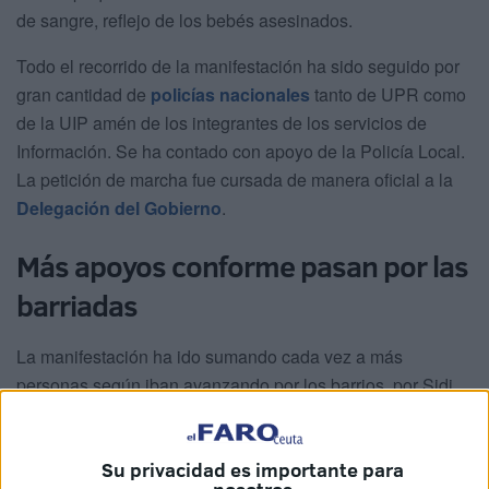
de sangre, reflejo de los bebés asesinados.
Todo el recorrido de la manifestación ha sido seguido por
gran cantidad de
policías nacionales
tanto de UPR como
de la UIP amén de los integrantes de los servicios de
Información. Se ha contado con apoyo de la Policía Local.
La petición de marcha fue cursada de manera oficial a la
Delegación del Gobierno
.
Más apoyos conforme pasan por las
barriadas
La manifestación ha ido sumando cada vez a más
personas según iban avanzando por los barrios, por Sidi
Embarek a la altura de la mezquita, por La Reina... Y es
que según va discurriendo la ruta se van sumando más y
Su privacidad es importante para
más ceutíes.