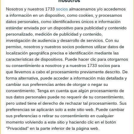
nosotros
Todos se mueven con el mismo objetivo: apoyar a los
Nosotros y nuestros 1733
socios
almacenamos y/o accedemos
gazatíes y denunciar lo que está ocurriendo. Semanas
a información en un dispositivo, como cookies, y procesamos
datos personales, como identificadores únicos e información
después de que se hiciera la concentración en la plaza de
estándar enviada por un dispositivo para publicidad y contenido
los Reyes y dado el clima de tensión y barbarie que se
personalizado, medición de publicidad y contenido,
está registrando se ha dado ahora un paso más con esta
investigación de audiencia y desarrollo de servicios.
Con su
manifestación que se ha ido preparando durante varios
permiso, nosotros y nuestros socios podemos utilizar datos de
localización geográfica precisa e identificación mediante las
días con participación de buena parte de la sociedad a la
características de dispositivos. Puede hacer clic para otorgarnos
hora de, por ejemplo, hacer pancartas.
su consentimiento a nosotros y a nuestros 1733 socios para
que llevemos a cabo el procesamiento previamente descrito. De
Muchos niños llevaban pintadas las banderas de Palestina
forma alternativa, puede acceder a información más detallada y
en sus rostros sumándose a ese movimiento conjunto en
cambiar sus preferencias antes de otorgar o negar su
el que prevalece la petición de paz.
consentimiento.
Tenga en cuenta que algún procesamiento de
sus datos personales puede no requerir de su consentimiento,
La espera a la altura de Hadú: más y
pero usted tiene el derecho de rechazar tal procesamiento. Sus
preferencias se aplicarán solo a este sitio web. Puede cambiar
más personas en la manifestación
sus preferencias o retirar su consentimiento en cualquier
momento volviendo a este sitio y haciendo clic en el botón
"Privacidad" en la parte inferior de la página web.
A la llegada de la manifestación al barrio de Hadú estaban