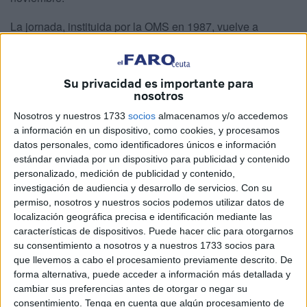
La jornada, instituida por la OMS en 1987, vuelve a
centrarse en la sensibilización social mediante campañas,
talleres y actividades bajo el lema
“Nos importa la salud,
la infancia, la adolescencia”
.
Su privacidad es importante para
nosotros
Sanidad ha presentado el balance anual del
Plan sobre
Nosotros y nuestros 1733
socios
almacenamos y/o accedemos
Drogas y Otras Conductas Adictivas (PSDOCA)
y ha
a información en un dispositivo, como cookies, y procesamos
hecho públicas las conclusiones de la
Encuesta
datos personales, como identificadores únicos e información
estándar enviada por un dispositivo para publicidad y contenido
ESTUDES 2025
, en las que se reflejan tanto los avances
personalizado, medición de publicidad y contenido,
como las nuevas necesidades en materia de prevención.
investigación de audiencia y desarrollo de servicios.
Con su
permiso, nosotros y nuestros socios podemos utilizar datos de
Más presencia en institutos, familias
localización geográfica precisa e identificación mediante las
características de dispositivos. Puede hacer clic para otorgarnos
y ocio juvenil
su consentimiento a nosotros y a nuestros 1733 socios para
que llevemos a cabo el procesamiento previamente descrito. De
Durante el último año, el PSDOCA ha desplegado un
forma alternativa, puede acceder a información más detallada y
programa de actuaciones continuas en centros educativos
cambiar sus preferencias antes de otorgar o negar su
consentimiento.
Tenga en cuenta que algún procesamiento de