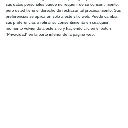
y entornos de ocio. El objetivo: llegar a adolescentes,
sus datos personales puede no requerir de su consentimiento,
familias y docentes con herramientas eficaces para reducir
pero usted tiene el derecho de rechazar tal procesamiento. Sus
el
consumo de alcohol
y otras sustancias.
preferencias se aplicarán solo a este sitio web. Puede cambiar
sus preferencias o retirar su consentimiento en cualquier
Entre las medidas más destacadas figura la implantación
momento volviendo a este sitio y haciendo clic en el botón
del
Programa SKAPA
en todos los institutos de la ciudad,
"Privacidad" en la parte inferior de la página web.
con
talleres específicos
, materiales formativos y
sesiones informativas para familias
. Estas acciones han
permitido reforzar la implicación del profesorado y mejorar
la detección temprana de conductas de riesgo.
También se han impartido talleres sobre
alcohol, tabaco,
cannabis
y bebidas energéticas
dirigidos a estudiantes
de
3º y 4º de ESO
, que han alcanzado a
más de 2.300
jóvenes
.
Asimismo, la formación a familias ha sido un pilar
fundamental:
más de 540 padres y madres
han
participado en sesiones para adquirir pautas de