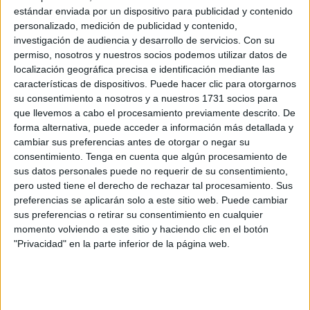
estándar enviada por un dispositivo para publicidad y contenido
el último en el minuto 90.
personalizado, medición de publicidad y contenido,
investigación de audiencia y desarrollo de servicios.
Con su
El choque era importante para los intereses ceutíes,
permiso, nosotros y nuestros socios podemos utilizar datos de
después de haber sumado su segunda victoria de la
localización geográfica precisa e identificación mediante las
temporada ante el Marbella.
El equipo
quería mantener la
características de dispositivos. Puede hacer clic para otorgarnos
hegemonía en casa y conseguir el segundo triunfo en el
su consentimiento a nosotros y a nuestros 1731 socios para
que llevemos a cabo el procesamiento previamente descrito. De
'Murube'.
forma alternativa, puede acceder a información más detallada y
cambiar sus preferencias antes de otorgar o negar su
El partido se presentaba como una fiesta
y por eso
la
consentimiento.
Tenga en cuenta que algún procesamiento de
afición
volvió a llenar las gradas del estadio para intentar
sus datos personales puede no requerir de su consentimiento,
ayudar al equipo en todo lo que se jugaba. El Sanluqueño
pero usted tiene el derecho de rechazar tal procesamiento. Sus
llegaba con la necesidad de puntuar después de haber
preferencias se aplicarán solo a este sitio web. Puede cambiar
sufrido dos derrotas consecutivas de forma algo dolorosa.
sus preferencias o retirar su consentimiento en cualquier
momento volviendo a este sitio y haciendo clic en el botón
Vino con todo y dispuesto a sorprender al Ceuta en su
"Privacidad" en la parte inferior de la página web.
campo.
El técnico José Juan Romero
introdujo un cambio con
respecto a la semana pasada, dio entrada a Fran Delgado