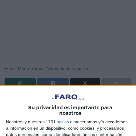
Fotos: María García / Vídeo: Imad Lagmich
El Ceuta
no pudo conseguir la victoria en su segundo
encuentro
en el 'Alfonso Murube'
, después de remontar
Su privacidad es importante para
nosotros
en dos ocasiones
un partido
que se le había puesto
cuesta arriba.
Nosotros y nuestros 1731
socios
almacenamos y/o accedemos
a información en un dispositivo, como cookies, y procesamos
Aquino fue el protagonista del partido, logrando dos goles,
datos personales, como identificadores únicos e información