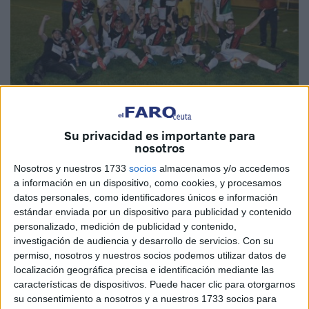
Su privacidad es importante para
Imágenes cedidas
nosotros
Nosotros y nuestros 1733
socios
almacenamos y/o accedemos
a información en un dispositivo, como cookies, y procesamos
datos personales, como identificadores únicos e información
El Ceuta 6 de Junio se ha proclamado este martes
estándar enviada por un dispositivo para publicidad y contenido
campeón de la Liga de Regional Preferente tras vencer por
personalizado, medición de publicidad y contenido,
9 goles a 1
a la AD Ceuta FC
en partido aplazado de la
investigación de audiencia y desarrollo de servicios.
Con su
jornada 9 disputado
en el campo ‘José Benoliel’.
permiso, nosotros y nuestros socios podemos utilizar datos de
localización geográfica precisa e identificación mediante las
De esta forma, el cuadro blanquinegro certifica su
características de dispositivos. Puede hacer clic para otorgarnos
su consentimiento a nosotros y a nuestros 1733 socios para
participación en la próxima edición de la Copa del Rey tal