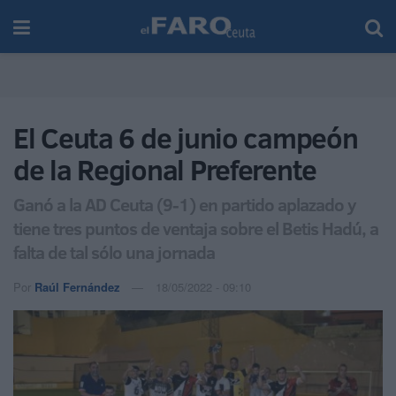
El Ceuta 6 de junio campeón
de la Regional Preferente
Ganó a la AD Ceuta (9-1) en partido aplazado y
tiene tres puntos de ventaja sobre el Betis Hadú, a
falta de tal sólo una jornada
Por
Raúl Fernández
18/05/2022 - 09:10