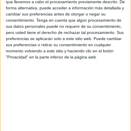
que llevemos a cabo el procesamiento previamente descrito. De
y como hiciera la temporada pasada, donde cayó
forma alternativa, puede acceder a información más detallada y
eliminado por el CFI Alicante.
cambiar sus preferencias antes de otorgar o negar su
consentimiento.
Tenga en cuenta que algún procesamiento de
La ventaja de tres puntos a falta de una jornada para la
sus datos personales puede no requerir de su consentimiento,
finalización de la competición respecto al segundo
pero usted tiene el derecho de rechazar tal procesamiento. Sus
preferencias se aplicarán solo a este sitio web. Puede cambiar
clasificado, el Betis de Hadú, permite al líder alzarse con el
sus preferencias o retirar su consentimiento en cualquier
título al tener el gol adverage ganado. Precisamente, los
momento volviendo a este sitio y haciendo clic en el botón
verdiblancos, ya subcampeones, disputarán la Copa
"Privacidad" en la parte inferior de la página web.
Federación.
El Ceuta 6 de Junio ha realizado una buena temporada sin
haber perdido un encuentro en las 13 jornadas disputadas.
Un total de 12 victorias y un empate es lo que ha sumado
este equipo en este campaña, que le permite ser campeón
a falta de una jornada.