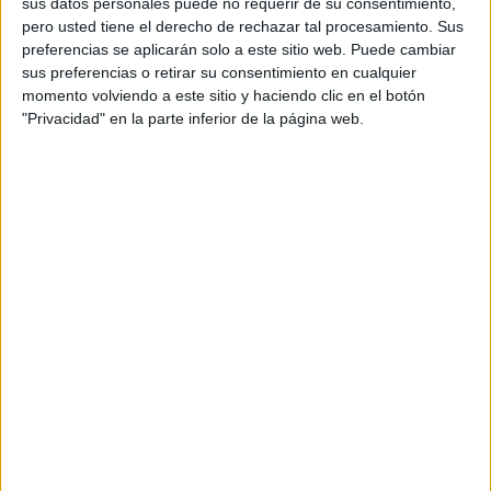
sus datos personales puede no requerir de su consentimiento,
interior
pero usted tiene el derecho de rechazar tal procesamiento. Sus
preferencias se aplicarán solo a este sitio web. Puede cambiar
Ambos responsables realizaron a continuación un
sus preferencias o retirar su consentimiento en cualquier
recorrido por las
nuevas instalaciones
, el mismo que
momento volviendo a este sitio y haciendo clic en el botón
"Privacidad" en la parte inferior de la página web.
utilizarán los pasajeros en las próximas semanas en su
tránsito hacia Algeciras.
Ya en la primera planta se desarrolló el acto institucional,
que comenzó con la
proyección de un vídeo
donde se
presentó el nuevo logotipo de la Autoridad Portuaria.
Un símbolo renovado para conectar mejor con el público y
con las tendencias actuales de mercado.
Intervención de Juan Manuel Doncel
El primero en intervenir fue
Juan Manuel Doncel,
presidente de la
Autoridad Portuaria
.