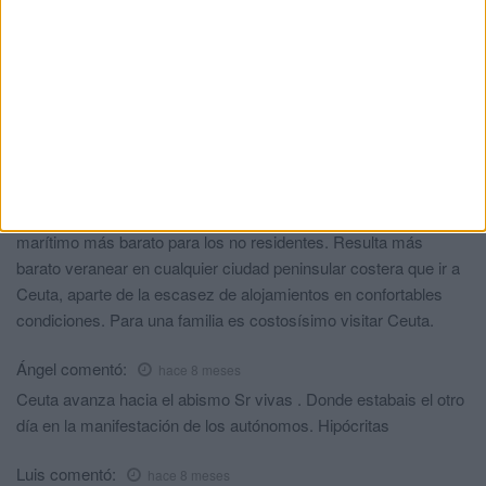
Está vez lo sencillo no vale
comentó:
hace 8 meses
El logo es horroroso. Es como un cuadro de esos que siempre
hay alguien que le encuentra una explicación absurda, evoca no
sé q sentimientos, es una represalias de blablabla. Se han
lucido desde luego.
MARIANO PRIETO DE LA RUBIA
comentó:
hace 8 meses
Lo que deberían hacer es poner los precios del transporte
marítimo más barato para los no residentes. Resulta más
barato veranear en cualquier ciudad peninsular costera que ir a
Ceuta, aparte de la escasez de alojamientos en confortables
condiciones. Para una familia es costosísimo visitar Ceuta.
Ángel
comentó:
hace 8 meses
Ceuta avanza hacia el abismo Sr vivas . Donde estabais el otro
día en la manifestación de los autónomos. Hipócritas
Luis
comentó:
hace 8 meses