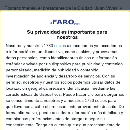
Posteriormente, el presidente de la Ciudad, Juan Vivas, y
la delegada del Gobierno, Cristina Pérez, realizaron el
corte de cinta en la puerta principal.
Su privacidad es importante para
nosotros
Nosotros y nuestros 1733
socios
almacenamos y/o accedemos
a información en un dispositivo, como cookies, y procesamos
datos personales, como identificadores únicos e información
estándar enviada por un dispositivo para publicidad y contenido
personalizado, medición de publicidad y contenido,
investigación de audiencia y desarrollo de servicios.
Con su
permiso, nosotros y nuestros socios podemos utilizar datos de
localización geográfica precisa e identificación mediante las
características de dispositivos. Puede hacer clic para otorgarnos
su consentimiento a nosotros y a nuestros 1733 socios para
que llevemos a cabo el procesamiento previamente descrito. De
forma alternativa, puede acceder a información más detallada y
cambiar sus preferencias antes de otorgar o negar su
Recorrido y acto institucional en el
consentimiento.
Tenga en cuenta que algún procesamiento de