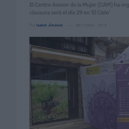
El Centro Asesor de la Mujer (CAM) ha org
clausura será el día 29 en 'El Cielo'
Por
Isabel Jiménez
28/11/2024 - 16:16