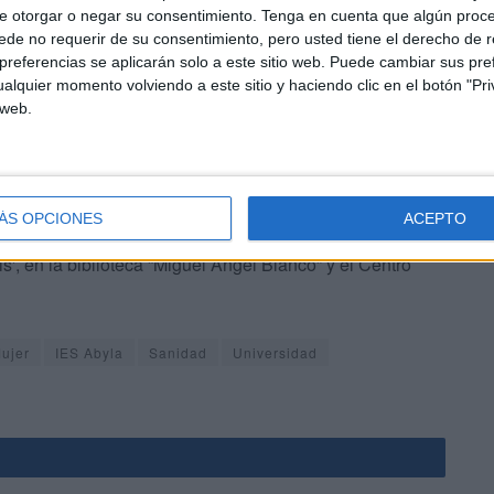
e otorgar o negar su consentimiento.
Tenga en cuenta que algún proc
de no requerir de su consentimiento, pero usted tiene el derecho de r
referencias se aplicarán solo a este sitio web. Puede cambiar sus pref
alquier momento volviendo a este sitio y haciendo clic en el botón "Pri
 web.
 de noviembre se han colocado en diversas zonas y actos
tand estará ubicado en la plaza Teniente Ruiz de 19:00 a
ÁS OPCIONES
ACEPTO
nstalará en el
'Abyla'
y en el
'Almina'
, en el
Campus
is', en la biblioteca “Miguel Ángel Blanco” y el Centro
Mujer
IES Abyla
Sanidad
Universidad