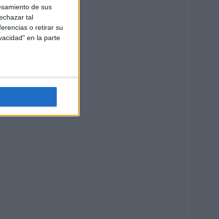
esamiento de sus
echazar tal
erencias o retirar su
vacidad" en la parte