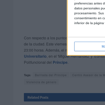
preferencias antes d
datos personales pue
procesamiento. Sus p
consentimiento en cu
inferior de la página
Con respecto a los puntos violetas, desde el 22
de la ciudad. Este viernes 29 de noviembre, el s
M
23:00 horas. Además, el mismo día, también se i
Universitario
, en el 'Miguel Hernández' y 'Edriss
Polifuncional del
Príncipe
.
Tags:
Barriada del Príncipe
Centro Asesor de la 
Violencia de género
Related
Posts