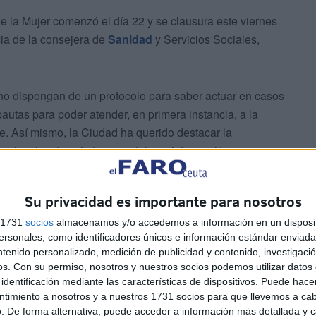
e la Mujer comenzó el día 22 y se clausura este viernes
ncia de la consejera de
Sanidad
y Servicios Sociales,
rno dispongan de un protocolo para saber actuar en casos
utas para poder atender, en primera instancia, a la
le. Así mismo, la Ciudad ha querido destacar la
s locales de ocio haya carteles e información para que,
s personas sepan qué hacer y dónde acudir.
Su privacidad es importante para nosotros
s 1731
socios
almacenamos y/o accedemos a información en un disposit
sonales, como identificadores únicos e información estándar enviada 
ntenido personalizado, medición de publicidad y contenido, investigaci
os.
Con su permiso, nosotros y nuestros socios podemos utilizar datos 
identificación mediante las características de dispositivos. Puede hacer
locales, cuenta además con códigos QR para poder
ntimiento a nosotros y a nuestros 1731 socios para que llevemos a ca
situación que pueda ocurrir.
. De forma alternativa, puede acceder a información más detallada y 