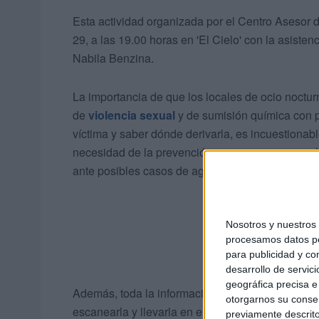
Esta actividad organizada por el Centro Asesor d
29, a las 19.00 horas en 'El Cielo' con la asiste
Nabila Benzina.
La importancia de que los locales de ocio noctu
de
violencia sexual
y de sumisión química con pa
víctima y saber dónde derivarla, es incuestionab
necesidad de la prevención que supone que en lo
ante posibles casos de agresiones sexuales, la
Nosotros y nuestro
procesamos datos per
para publicidad y co
desarrollo de servici
geográfica precisa e 
Además, toda la información repartida a estos 
otorgarnos su conse
escanearla y llevarla en el móvil ante cualquier 
previamente descrito