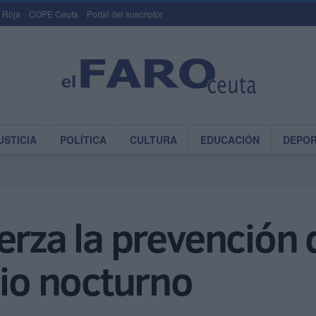
 Roja
COPE Ceuta
Portal del suscriptor
USTICIA
POLÍTICA
CULTURA
EDUCACIÓN
DEPO
erza la prevención 
cio nocturno