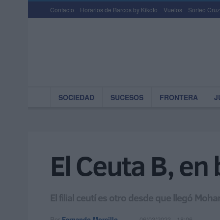
Contacto
Horarios de Barcos by Kikoto
Vuelos
Sorteo Cruz
SOCIEDAD
SUCESOS
FRONTERA
J
El Ceuta B, en
El filial ceutí es otro desde que llegó 
Por
Fernando Morcillo
06/03/2023 - 18:06