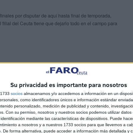
les por disputar de aquí hasta final de temporada,
l filial del Ceuta tiene que dejarlo todo en el campo para
s para el devenir de los caballas en la clasificación.
Su privacidad es importante para nosotros
Pirri’ el próximo sábado 11 de marzo a las 16.30 horas.
s 1733
socios
almacenamos y/o accedemos a información en un disposit
sonales, como identificadores únicos e información estándar enviada 
olo tres puntos por encima de los ceutíes, por lo que los
ntenido personalizado, medición de publicidad y contenido, investigaci
os.
Con su permiso, nosotros y nuestros socios podemos utilizar datos 
lo más igualado posible.
identificación mediante las características de dispositivos. Puede hacer
ntimiento a nosotros y a nuestros 1733 socios para que llevemos a ca
. De forma alternativa, puede acceder a información más detallada y 