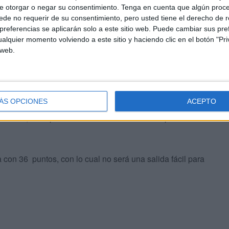
e otorgar o negar su consentimiento.
Tenga en cuenta que algún proc
de no requerir de su consentimiento, pero usted tiene el derecho de r
referencias se aplicarán solo a este sitio web. Puede cambiar sus pref
alquier momento volviendo a este sitio y haciendo clic en el botón "Pri
 web.
la liga, y los ceutíes están a dos del
ÁS OPCIONES
ACEPTO
a localidad sevillana de Gerena. Un pueblo que seguro
Gerena, es el pueblo natal del entrenador del primer
 con 36 puntos, con lo cual no será una salida fácil para