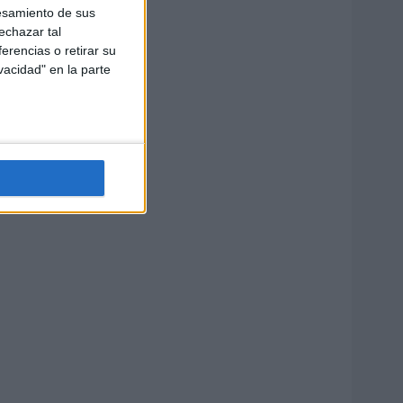
esamiento de sus
echazar tal
erencias o retirar su
vacidad" en la parte