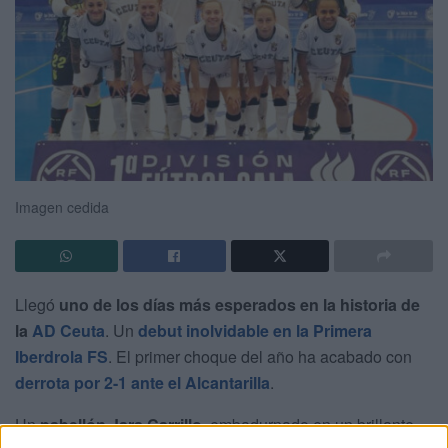
Imagen cedida
Llegó
uno de los días más esperados en la historia de
la
AD Ceuta
. Un
debut inolvidable en la Primera
Iberdrola FS
. El primer choque del año ha acabado con
derrota por 2-1 ante el Alcantarilla
.
Un
pabellón Jara Carrillo
, embadurnado en un brillante