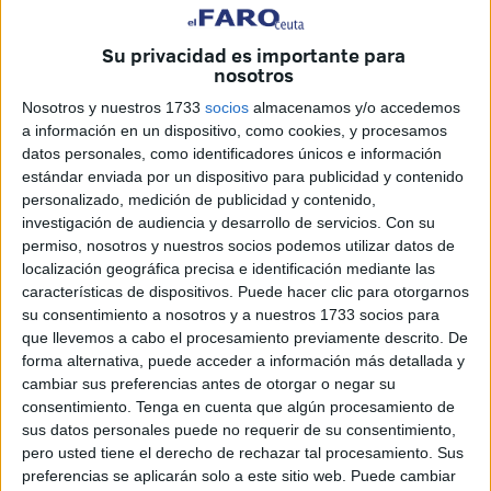
azul, ha sido el escenario de parqué en el que las de Anto
Fernández han disputado su primer choque.
Las cinco
Su privacidad es importante para
que empezaron el choque fueron
: Tamara Falconi, Ale
nosotros
Giménez, Ksenia Hrytsenko, Morgana Ravadeli y Mailén
Nosotros y nuestros 1733
socios
almacenamos y/o accedemos
Romero con el brazalete de capitana.
a información en un dispositivo, como cookies, y procesamos
datos personales, como identificadores únicos e información
Primeros minutos
estándar enviada por un dispositivo para publicidad y contenido
personalizado, medición de publicidad y contenido,
investigación de audiencia y desarrollo de servicios.
Con su
Ambos equipos estaban tomándose la temperatura
permiso, nosotros y nuestros socios podemos utilizar datos de
durante los primeros lances del juego. Los dos conjuntos
localización geográfica precisa e identificación mediante las
sufrían para sacar el balón debido a la intensidad que le
características de dispositivos. Puede hacer clic para otorgarnos
ponían los dos equipos sobre la pista. Los toma y daca
su consentimiento a nosotros y a nuestros 1733 socios para
que llevemos a cabo el procesamiento previamente descrito. De
entre ambos combinados no acababan
en
forma alternativa, puede acceder a información más detallada y
finalizaciones u oportunidades claras.
cambiar sus preferencias antes de otorgar o negar su
consentimiento.
Tenga en cuenta que algún procesamiento de
Llegando al minuto 5’,
las caballas demostraron que
sus datos personales puede no requerir de su consentimiento,
iban a ser incómodas
. Las de Anto fueron tomando
pero usted tiene el derecho de rechazar tal procesamiento. Sus
mucha presencia en el área rival con Sara Soares jugando
preferencias se aplicarán solo a este sitio web. Puede cambiar