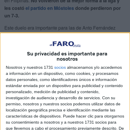
en Filipinas.
No volvieron de la mejor forma a la liga y
les costó
el partido en Móstoles
donde perdieron por
un 7-3.
Este duelo era importante para las de Anto Fernández
puesto que llevaban tres jornadas consecutivas con
derrotas
; y en la tabla Móstoles y Ceuta estaban uno por
delante del otro. Las del sur de Madrid con 11 puntos y las
Su privacidad es importante para
caballas con 10.
nosotros
Nosotros y nuestros 1731
socios
almacenamos y/o accedemos
Gol a los diez segundos
a información en un dispositivo, como cookies, y procesamos
datos personales, como identificadores únicos e información
estándar enviada por un dispositivo para publicidad y contenido
A los diez segundos el MRB Móstoles
se iba a adelantar
personalizado, medición de publicidad y contenido,
en el marcador en una acción muy rápida
. Claudia
investigación de audiencia y desarrollo de servicios.
Con su
Gómez metió el primero nada más arrancar el encuentro
permiso, nosotros y nuestros socios podemos utilizar datos de
en un pase largo y la ‘10’ del Móstoles definió ante la
localización geográfica precisa e identificación mediante las
características de dispositivos. Puede hacer clic para otorgarnos
salida de Sara Soares.
su consentimiento a nosotros y a nuestros 1731 socios para
que llevemos a cabo el procesamiento previamente descrito. De
Jarro de agua fría para el conjunto dirigido por José