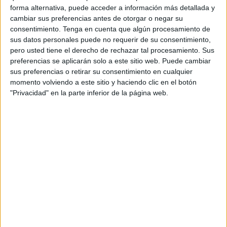
forma alternativa, puede acceder a información más detallada y
Ramón Ruiz ‘Taconi’
que parecía empezar el encuentro
cambiar sus preferencias antes de otorgar o negar su
despistado pero Mailén Romero iba a empatar el
consentimiento.
Tenga en cuenta que algún procesamiento de
encuentro a los cuatro minutos.
sus datos personales puede no requerir de su consentimiento,
pero usted tiene el derecho de rechazar tal procesamiento. Sus
preferencias se aplicarán solo a este sitio web. Puede cambiar
sus preferencias o retirar su consentimiento en cualquier
momento volviendo a este sitio y haciendo clic en el botón
"Privacidad" en la parte inferior de la página web.
Mailén Romero
recuperó una gran pelota y pegó un
disparo fuerte a la escuadra de la portería del Móstoles,
lo
que era un golazo para poner el 1-1
en el 40x20 del ‘Eva
Manguán’ de Móstoles.
La albiceleste viene de quedar en cuarta posición con
Argentina en el Mundial de fútbol sala y fue una de las más
activas del equipo caballa.
El Ceuta Femenino iba a estar condicionado, ya que a los