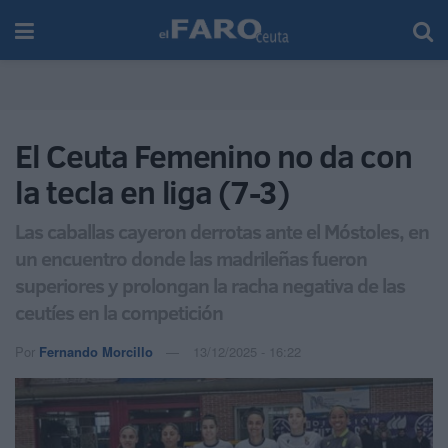
El Ceuta Femenino no da con
la tecla en liga (7-3)
Las caballas cayeron derrotas ante el Móstoles, en
un encuentro donde las madrileñas fueron
superiores y prolongan la racha negativa de las
ceutíes en la competición
Por
Fernando Morcillo
13/12/2025 - 16:22