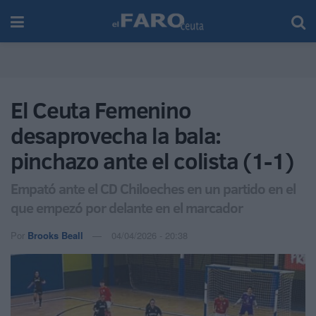
El Ceuta Femenino
desaprovecha la bala:
pinchazo ante el colista (1-1)
Empató ante el CD Chiloeches en un partido en el
que empezó por delante en el marcador
Por
Brooks Beall
04/04/2026 - 20:38