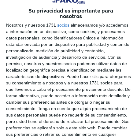
Un balance desastroso de tan solo dos victorias y un
Su privacidad es importante para
empate en 22 partidos para las manchegas, convertía este
nosotros
encuentro en una oportunidad ideal para la AD Ceuta
Nosotros y nuestros 1731
socios
almacenamos y/o accedemos
Femenino de
sacudir las malas sensaciones y
a información en un dispositivo, como cookies, y procesamos
datos personales, como identificadores únicos e información
enderezar el camino hacia la permanencia
asegurando
estándar enviada por un dispositivo para publicidad y contenido
la victoria. Al final, no pudo aprovechar la bala, en un
personalizado, medición de publicidad y contenido,
auténtico ejercicio de
desgaste, paciencia y esfuerzo
investigación de audiencia y desarrollo de servicios.
Con su
ante un Chiloeches que fue un hueso durísimo de roer. El
permiso, nosotros y nuestros socios podemos utilizar datos de
partido acabó con
1-1
.
localización geográfica precisa e identificación mediante las
características de dispositivos. Puede hacer clic para otorgarnos
su consentimiento a nosotros y a nuestros 1731 socios para
Paciencia y esfuerzo ante un hueso
que llevemos a cabo el procesamiento previamente descrito. De
duro de roer
forma alternativa, puede acceder a información más detallada y
cambiar sus preferencias antes de otorgar o negar su
consentimiento.
Tenga en cuenta que algún procesamiento de
Hay veces en las que cuando los equipos ya no tienen
sus datos personales puede no requerir de su consentimiento,
alicientes que les mueven para luchar, sin presión,
pero usted tiene el derecho de rechazar tal procesamiento. Sus
exigencias o expectativas, es cuando sacan a relucir su
preferencias se aplicarán solo a este sitio web. Puede cambiar
sus preferencias o retirar su consentimiento en cualquier
mejor versión. De hecho, el CD Chiloeches saltó a la pista