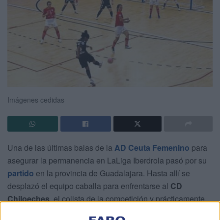
Imágenes cedidas
Una de las últimas balas de la
AD Ceuta Femenino
para
asegurar la permanencia en LaLiga Iberdrola pasó por su
partido
en la provincia de Guadalajara. Hasta allí se
desplazó el equipo caballa para enfrentarse al
CD
Chiloeches
, el colista de la competición y prácticamente
desahuciado a
más de 15 puntos de la salvación
.