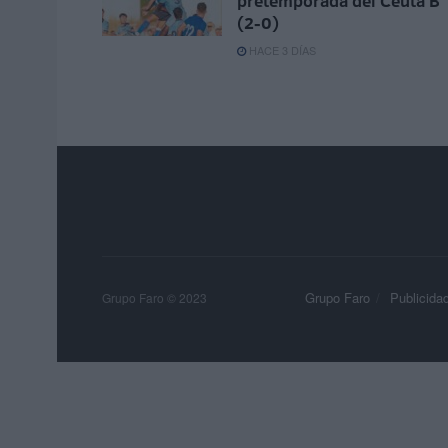
pretemporada del Ceuta B
(2-0)
HACE 3 DÍAS
Grupo Faro
Publicida
Grupo Faro © 2023