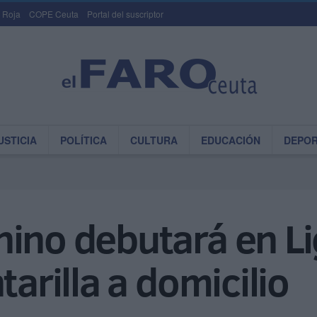
 Roja
COPE Ceuta
Portal del suscriptor
USTICIA
POLÍTICA
CULTURA
EDUCACIÓN
DEPO
ino debutará en Li
tarilla a domicilio