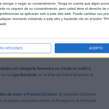
e otorgar o negar su consentimiento.
Tenga en cuenta que algún proc
de no requerir de su consentimiento, pero usted tiene el derecho de r
para las de Ciudad Real en el ‘Guillermo Molina’ en un
referencias se aplicarán solo a este sitio web. Puede cambiar sus pref
alquier momento volviendo a este sitio y haciendo clic en el botón "Pri
ugadora encajera Mayte
, una de las mejores futbolistas
 web.
ÁS OPCIONES
ACEPTO
 equipo en categoría femenina en Ceuta en subir a
n en la
Liga Iberdrola
, en la élite del fútbol femenino la
tivo de
subir a Primera División
. El pabellón Guillermo
as al equipo ceutí para vencer al Almagro en la final para