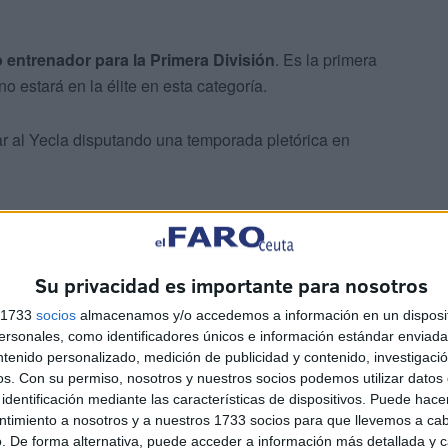
 entrenador para la Primera División
. Es la primera
 estará en la élite en esta categoría.
r al Yecla disputando una temporada pletórica en
Su privacidad es importante para nosotros
s 1733
socios
almacenamos y/o accedemos a información en un disposit
sonales, como identificadores únicos e información estándar enviada 
ntenido personalizado, medición de publicidad y contenido, investigaci
os.
Con su permiso, nosotros y nuestros socios podemos utilizar datos 
 Almagro quería sorprender al
Ceuta
identificación mediante las características de dispositivos. Puede hacer
ntimiento a nosotros y a nuestros 1733 socios para que llevemos a ca
ro las de Víctor Cachon estaban realizando un gran
. De forma alternativa, puede acceder a información más detallada y 