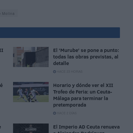
o Molina
II
El 'Murube' se pone a punto:
todas las obras previstas, al
detalle
HACE 23 HORAS
sé
Horario y dónde ver el XII
Trofeo de Feria: un Ceuta-
Málaga para terminar la
pretemporada
HACE 2 DÍAS
e
El Imperio AD Ceuta renueva