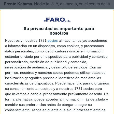
Frente Ketama
. Nadie falló. Y, en medio, en el centro de la
acción, ellas. Las jugadoras del Ceuta Femenino, que
tampoco iban a fallar.
8-2
vencieron las caballas al REYCO Burela en un día en
Su privacidad es importante para
nosotros
el que compitieron y ganaron, pero sobre todo,
disfrutaron
e hicieron disfrutar a los demás
. La afición, desde el
Nosotros y nuestros 1731
socios
almacenamos y/o accedemos
a información en un dispositivo, como cookies, y procesamos
primer momento, reconoció cada esfuerzo con aplausos,
datos personales, como identificadores únicos e información
ánimos y aliento desde la grada. El primero, un disparo de
estándar enviada por un dispositivo para publicidad y contenido
Gy Costa que atrapó la meta rival. Fue el primer aviso por
personalizado, medición de publicidad y contenido,
parte de un Ceuta Femenino que salió dispuesto a llevar la
investigación de audiencia y desarrollo de servicios.
Con su
permiso, nosotros y nuestros socios podemos utilizar datos de
iniciativa de la posesión, y también de las ocasiones.
localización geográfica precisa e identificación mediante las
características de dispositivos. Puede hacer clic para otorgarnos
su consentimiento a nosotros y a nuestros 1731 socios para
que llevemos a cabo el procesamiento previamente descrito. De
forma alternativa, puede acceder a información más detallada y
cambiar sus preferencias antes de otorgar o negar su
consentimiento.
Tenga en cuenta que algún procesamiento de