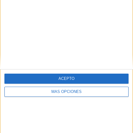
detener el disparo. A partir de ahí,
confetis al aire, música
con ritmo y baile sobre la pista
para el Ceuta Femenino
que empezó, por primera vez en mucho tiempo en esta
temporada, a pasarlo bien.
ACEPTO
MÁS OPCIONES
Romero
marcó el cuarto, mientras que
Su Reis, Scaletti
-
para anotar su doblete-, y
Claudia Navas
también