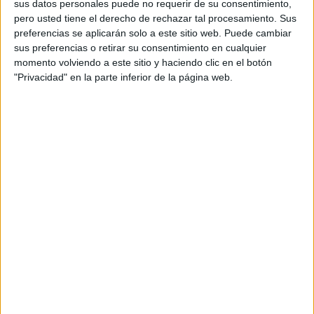
sus datos personales puede no requerir de su consentimiento,
pero usted tiene el derecho de rechazar tal procesamiento. Sus
preferencias se aplicarán solo a este sitio web. Puede cambiar
sus preferencias o retirar su consentimiento en cualquier
momento volviendo a este sitio y haciendo clic en el botón
"Privacidad" en la parte inferior de la página web.
Disfrutaron e hicieron disfrutar
Otra vez lo probó Gy, que continuó asediando la portería
del REYCO Burela a base de cañonazos. Mientras, en el
lado contrario, Falconi contemplaba la escena sin
demasiado trabajo. Perspectiva inmejorable para disfrutar
del
primer gol del partido
que, entre tanta insistencia
caballa, cayó de maduro.
No retiró el pie del acelerador, y continuó
apretando en