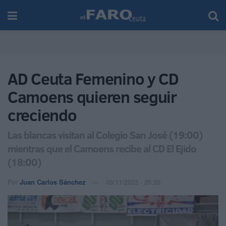
AD Ceuta Femenino y CD
Camoens quieren seguir
creciendo
Las blancas visitan al Colegio San José (19:00)
mientras que el Camoens recibe al CD El Ejido
(18:00)
Por
Juan Carlos Sánchez
03/11/2023 - 20:20