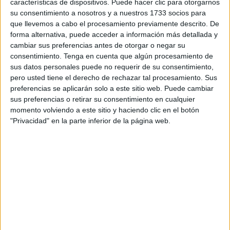
características de dispositivos. Puede hacer clic para otorgarnos
El conjunto de Víctor Cachón lo hace a domicilio visitando
su consentimiento a nosotros y a nuestros 1733 socios para
a partir de las 19:00 horas el pabellón de la ciudad
que llevemos a cabo el procesamiento previamente descrito. De
deportiva de Cáceres para enfrentarse al CD Colegio San
forma alternativa, puede acceder a información más detallada y
José mientras que las de Felipe Morante y José Salinas
cambiar sus preferencias antes de otorgar o negar su
consentimiento.
Tenga en cuenta que algún procesamiento de
jugarán en casa, en el complejo deportivo
‘Guillermo
sus datos personales puede no requerir de su consentimiento,
Molina’
donde recibirán a partir de las 18:00 horas al Mabe
pero usted tiene el derecho de rechazar tal procesamiento. Sus
CD El Ejido Futsal.
preferencias se aplicarán solo a este sitio web. Puede cambiar
sus preferencias o retirar su consentimiento en cualquier
Los dos conjuntos ceutíes quieren seguir creciendo tras
momento volviendo a este sitio y haciendo clic en el botón
los resultados obtenidos en las dos últimas jornadas
"Privacidad" en la parte inferior de la página web.
donde han sumado dos victorias en ambos casos.