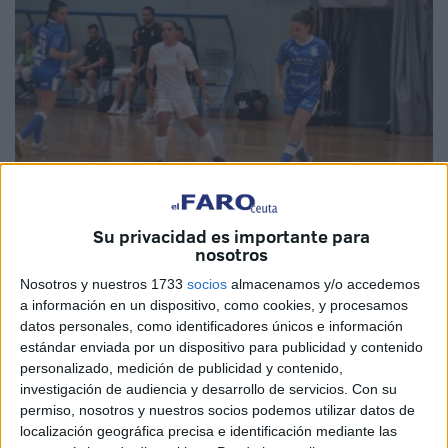
Su privacidad es importante para
Imagen de archivo
nosotros
Nosotros y nuestros 1733
socios
almacenamos y/o accedemos
a información en un dispositivo, como cookies, y procesamos
datos personales, como identificadores únicos e información
La Agrupación Deportiva
Ceuta Femenino
y el
CD
estándar enviada por un dispositivo para publicidad y contenido
Camoens
Femenino juegan este sábado una nueva
personalizado, medición de publicidad y contenido,
investigación de audiencia y desarrollo de servicios.
Con su
jornada dentro del grupo tercero de la
Segunda División
permiso, nosotros y nuestros socios podemos utilizar datos de
Femenina RFEF.
localización geográfica precisa e identificación mediante las