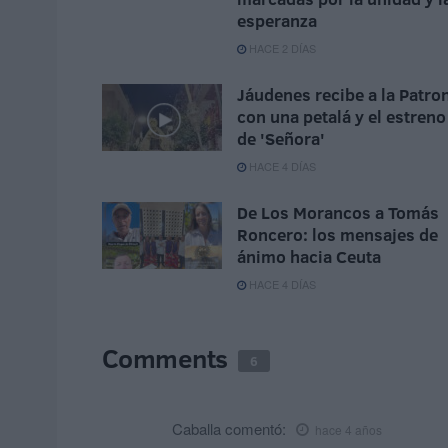
esperanza
HACE 2 DÍAS
Jáudenes recibe a la Patro
con una petalá y el estreno
de 'Señora'
HACE 4 DÍAS
De Los Morancos a Tomás
Roncero: los mensajes de
ánimo hacia Ceuta
HACE 4 DÍAS
Comments
6
Caballa
comentó:
hace 4 años