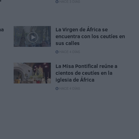
HACE 3 DÍAS
na
La Virgen de África se
encuentra con los ceutíes en
sus calles
HACE 4 DÍAS
La Misa Pontifical reúne a
cientos de ceutíes en la
iglesia de África
HACE 4 DÍAS