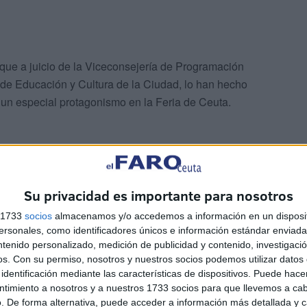
s que a juicio de la Viceconsejería de Programación
a de Educación y Cultura de la Ciudad, lo han hecho
 un especial protagonismo en la Feria de Ceuta.
Su privacidad es importante para nosotros
s 1733
socios
almacenamos y/o accedemos a información en un disposit
coronas de las más bellas y preparadas de Ceuta. Ellas
sonales, como identificadores únicos e información estándar enviada 
 ciudad hasta que el año que viene otras niñas y jóvenes
ntenido personalizado, medición de publicidad y contenido, investigaci
suspiran. Pero esta noche ha sido su noche y la de sus
os.
Con su permiso, nosotros y nuestros socios podemos utilizar datos 
.
identificación mediante las características de dispositivos. Puede hacer
ntimiento a nosotros y a nuestros 1733 socios para que llevemos a ca
. De forma alternativa, puede acceder a información más detallada y 