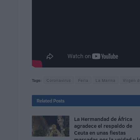
Tags:
Coronavirus
Feria
La Marina
Virgen d
Related
Posts
La Hermandad de África
agradece el respaldo de
Ceuta en unas fiestas
marcadas por la unidad y l