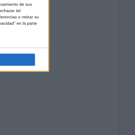
esamiento de sus
echazar tal
erencias o retirar su
vacidad" en la parte