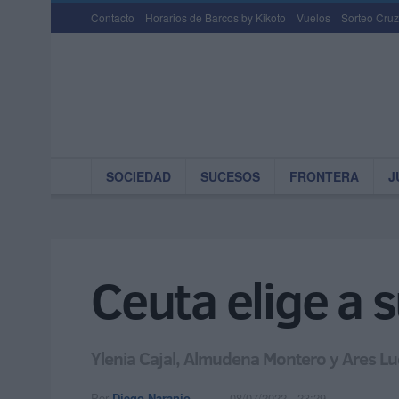
Contacto
Horarios de Barcos by Kikoto
Vuelos
Sorteo Cruz
SOCIEDAD
SUCESOS
FRONTERA
J
Ceuta elige a s
Ylenia Cajal, Almudena Montero y Ares Luq
Por
Diego Naranjo
08/07/2022 - 23:29