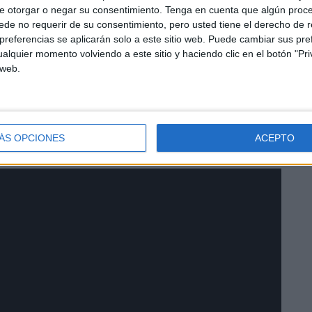
e otorgar o negar su consentimiento.
Tenga en cuenta que algún proc
de no requerir de su consentimiento, pero usted tiene el derecho de r
referencias se aplicarán solo a este sitio web. Puede cambiar sus pref
alquier momento volviendo a este sitio y haciendo clic en el botón "Pri
 web.
an pocas semanas para que Ceuta brille con sus mejores
 en donde la Patrona tiene un gran protagonismo. Los
fuerzan por tener todo a punto, preparando con esmero un
ÁS OPCIONES
ACEPTO