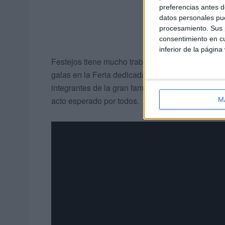
preferencias antes d
datos personales pue
procesamiento. Sus p
consentimiento en cu
inferior de la página
Festejos tiene mucho trabajo por delante, qued
galas en la Feria dedicada a la Virgen de África
integrantes de la gran familia de Festejos se es
acto esperado por todos.
M