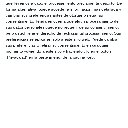
septiembre
. El premio está valorado con una dotación
que llevemos a cabo el procesamiento previamente descrito. De
forma alternativa, puede acceder a información más detallada y
económica de
15.000 dólares
.
cambiar sus preferencias antes de otorgar o negar su
consentimiento.
Tenga en cuenta que algún procesamiento de
De esta forma, los aficionados al tenis están volviendo a
sus datos personales puede no requerir de su consentimiento,
disfrutar de este deporte y de ver a las mejores promesas
pero usted tiene el derecho de rechazar tal procesamiento. Sus
del deporte en esta categoría en la ciudad autónoma.
preferencias se aplicarán solo a este sitio web. Puede cambiar
sus preferencias o retirar su consentimiento en cualquier
Hasta el día 20
momento volviendo a este sitio y haciendo clic en el botón
"Privacidad" en la parte inferior de la página web.
Durante toda la semana,
del 15 al 20 de septiembre se
jugarán las fases finales y el sábado 20 se jugará la
final
. Este torneo se encuentra en el calendario de torneos
que anuncia la federación internacional de tenis (ITF) y
que por segundo año consecutivo, Ceuta será testigo de
este torneo internacional en categoría femenina.
“La Ciudad de Ceuta a través de la
Federación de Tenis
de Ceuta
con la colaboración del Instituto Ceutí de