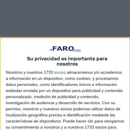
Imágenes: Kike Román
Su privacidad es importante para
nosotros
Nosotros y nuestros 1733
socios
almacenamos y/o accedemos
a información en un dispositivo, como cookies, y procesamos
Las pistas del Club de Tenis y Pádel de Loma Margarita
datos personales, como identificadores únicos e información
de Ceuta
están acogiendo un torneo de prestigio
estándar enviada por un dispositivo para publicidad y contenido
personalizado, medición de publicidad y contenido,
internacional.
La novena edición del
torneo
investigación de audiencia y desarrollo de servicios.
Con su
internacional femenino
‘Ciudad de Ceuta’.
permiso, nosotros y nuestros socios podemos utilizar datos de
localización geográfica precisa e identificación mediante las
Las instalaciones del Club de Tenis Loma Margarita
características de dispositivos. Puede hacer clic para otorgarnos
estarán acogiendo el torneo hasta el día 20 de
su consentimiento a nosotros y a nuestros 1733 socios para