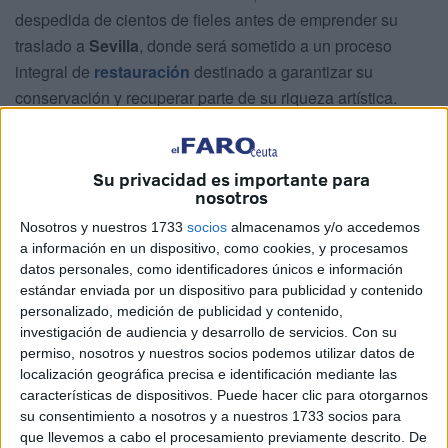
despedida de cientos de fieles antes de emprender su
traslado a
Sevilla
, donde será sometido a un proceso
integral de
restauración
destinado a garantizar su
conservación y recuperar parte de su riqueza artística.
La jornada comenzó con el
traslado
de la sagrada imagen
desde su capilla del Puente hasta el
Santuario de
Su privacidad es importante para
Nuestra Señora de África
, en un solemne recorrido
nosotros
acompañado por el rezo del
Santo Vía Crucis
.
Nosotros y nuestros 1733
socios
almacenamos y/o accedemos
Numerosos devotos participaron en este acto de
a información en un dispositivo, como cookies, y procesamos
recogimiento, que sirvió para despedir a una de las
datos personales, como identificadores únicos e información
estándar enviada por un dispositivo para publicidad y contenido
imágenes con mayor arraigo devocional e histórico de la
personalizado, medición de publicidad y contenido,
ciudad.
investigación de audiencia y desarrollo de servicios.
Con su
permiso, nosotros y nuestros socios podemos utilizar datos de
Ya en el Santuario se celebró la
Sagrada Eucaristía
,
localización geográfica precisa e identificación mediante las
presidida por el
vicario general de Ceuta
, Francisco
características de dispositivos. Puede hacer clic para otorgarnos
Jesús Fernández Alcedo.
su consentimiento a nosotros y a nuestros 1733 socios para
que llevemos a cabo el procesamiento previamente descrito. De