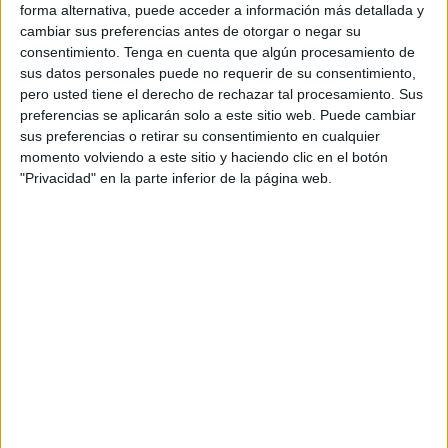
forma alternativa, puede acceder a información más detallada y
cambiar sus preferencias antes de otorgar o negar su
consentimiento.
Tenga en cuenta que algún procesamiento de
sus datos personales puede no requerir de su consentimiento,
pero usted tiene el derecho de rechazar tal procesamiento. Sus
La ceremonia concluyó con la bendición impartida con el
preferencias se aplicarán solo a este sitio web. Puede cambiar
sus preferencias o retirar su consentimiento en cualquier
Santo Crucifijo y un multitudinario
besapiés
, permitiendo a
momento volviendo a este sitio y haciendo clic en el botón
los fieles venerar por última vez la imagen antes de su
"Privacidad" en la parte inferior de la página web.
salida de la ciudad.
Una despedida motivada por su
delicado estado de conservación
Estos actos de despedida se han celebrado con motivo del
inminente traslado del Cristo a Sevilla, donde será
intervenido por especialistas para frenar
el
deterioro
acumulado durante siglos.