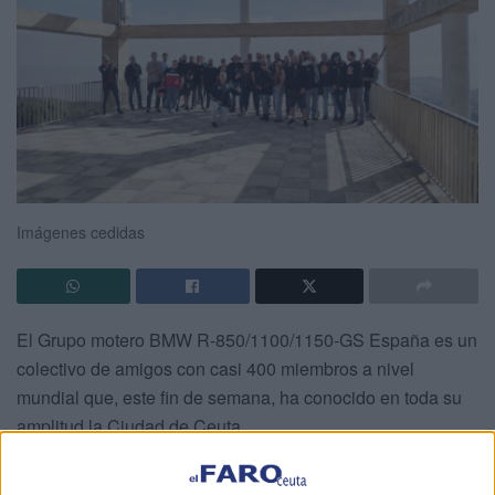
Imágenes cedidas
El Grupo motero BMW R-850/1100/1150-GS España es un
colectivo de amigos con casi 400 miembros a nivel
mundial que, este fin de semana, ha conocido en toda su
amplitud la Ciudad de Ceuta.
Así, este “Grupo de BMW legendarias” quiere expresar su