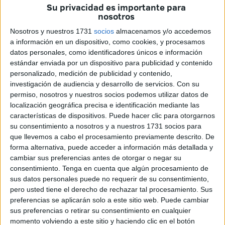
más sincero agradecimiento por el cariño recibido durante
Su privacidad es importante para
nosotros
nuestra visita, algo que hacemos extensivo a la propia
Ciudad Autónoma de Ceuta y a todas las personas y
Nosotros y nuestros 1731
socios
almacenamos y/o accedemos
entidades que han posible una reunión y una visita
a información en un dispositivo, como cookies, y procesamos
datos personales, como identificadores únicos e información
inolvidable.
estándar enviada por un dispositivo para publicidad y contenido
personalizado, medición de publicidad y contenido,
Queremos señalar que, tras haber celebrado encuentros
investigación de audiencia y desarrollo de servicios.
Con su
en provincias con tanta tradición motera como Granada,
permiso, nosotros y nuestros socios podemos utilizar datos de
Madrid, Cuenca, Sierra de Gredos y Toledo, Ceuta se ha
localización geográfica precisa e identificación mediante las
alzado como una sede que nos ha dejado una huella
características de dispositivos. Puede hacer clic para otorgarnos
su consentimiento a nosotros y a nuestros 1731 socios para
imborrable.
que llevemos a cabo el procesamiento previamente descrito. De
forma alternativa, puede acceder a información más detallada y
Han sido casi medio centenar de participantes, llegados
cambiar sus preferencias antes de otorgar o negar su
de puntos tan diversos como Galicia, País Vasco,
consentimiento.
Tenga en cuenta que algún procesamiento de
Cataluña, Castilla La Mancha, Andalucía e incluso del
sus datos personales puede no requerir de su consentimiento,
extranjero, Portugal. Quienes, siempre acompañados por
pero usted tiene el derecho de rechazar tal procesamiento. Sus
preferencias se aplicarán solo a este sitio web. Puede cambiar
miembros del Motor Crew Garage de Ceuta, se llevan una
sus preferencias o retirar su consentimiento en cualquier
gratísima impresión de la Ciudad Autónoma en todos los
momento volviendo a este sitio y haciendo clic en el botón