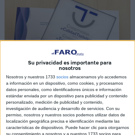
Su privacidad es importante para
nosotros
Nosotros y nuestros 1733
socios
almacenamos y/o accedemos
a información en un dispositivo, como cookies, y procesamos
datos personales, como identificadores únicos e información
estándar enviada por un dispositivo para publicidad y contenido
Imagen cedida
personalizado, medición de publicidad y contenido,
investigación de audiencia y desarrollo de servicios.
Con su
permiso, nosotros y nuestros socios podemos utilizar datos de
localización geográfica precisa e identificación mediante las
La Oficina de
Turismo
de Ceuta, ubicada en el Baluarte
características de dispositivos. Puede hacer clic para otorgarnos
de los Mallorquines, ha acogido la reunión constitutiva de
su consentimiento a nosotros y a nuestros 1733 socios para