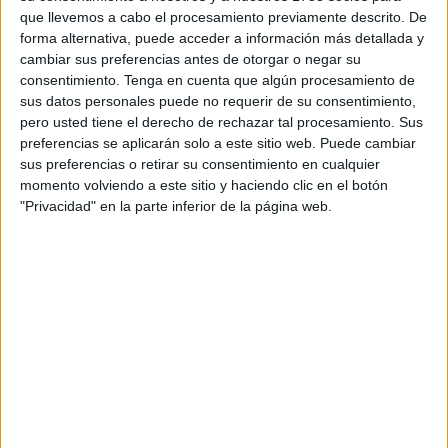
que llevemos a cabo el procesamiento previamente descrito. De
la Mesa de Calidad del Destino del SICTED. Esta mesa es
forma alternativa, puede acceder a información más detallada y
un órgano colegiado que se constituye específicamente
cambiar sus preferencias antes de otorgar o negar su
para la gestión del
Sistema Integral de Calidad Turística
consentimiento.
Tenga en cuenta que algún procesamiento de
Española en Destino
, formado por representantes del
sus datos personales puede no requerir de su consentimiento,
pero usted tiene el derecho de rechazar tal procesamiento. Sus
sector público y del sector turístico privado del destino.
preferencias se aplicarán solo a este sitio web. Puede cambiar
sus preferencias o retirar su consentimiento en cualquier
En esta primera reunión constitutiva, han participado, y
momento volviendo a este sitio y haciendo clic en el botón
formarán parte de la Mesa de Calidad de ahora en
"Privacidad" en la parte inferior de la página web.
adelante, el consejero de Comercio, Turismo, Empleo y
Deporte, Nicola Cecchi; el gestor del Sistema Integral de
Calidad Turística en Destinos de la
Ciudad Autónoma
de
Ceuta, Enrique Rodríguez Castillo; Joaquín Mollinedo,
como representante de la Cámara de Comercio; Juan
Manuel Parrado por la Confederación de Empresarios, y
Javier Lesmes, como coordinador de Servicios Turísticos.
Este órgano forma parte de las acciones a desarrollar con
carácter previo a la celebración en diciembre del Comité