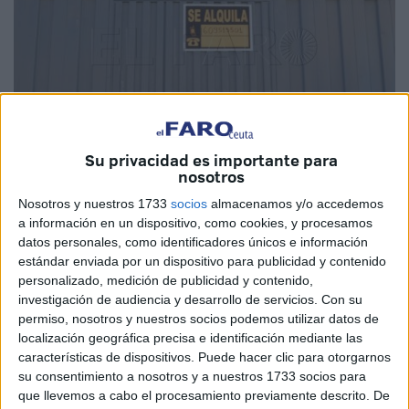
Su privacidad es importante para
nosotros
Imagen de archivo
Nosotros y nuestros 1733
socios
almacenamos y/o accedemos
a información en un dispositivo, como cookies, y procesamos
datos personales, como identificadores únicos e información
estándar enviada por un dispositivo para publicidad y contenido
personalizado, medición de publicidad y contenido,
Se reafirma la caída en la creación de
empresas
en Ceuta
investigación de audiencia y desarrollo de servicios.
Con su
y
Melilla
que ya advertía el Instituto Nacional de
permiso, nosotros y nuestros socios podemos utilizar datos de
Estadística (INE) en
diciembre
.
localización geográfica precisa e identificación mediante las
características de dispositivos. Puede hacer clic para otorgarnos
Junto al País Vasco, las ciudades autónomas fueron las
su consentimiento a nosotros y a nuestros 1733 socios para
únicas en perder músculo
económico
en febrero, según
que llevemos a cabo el procesamiento previamente descrito. De