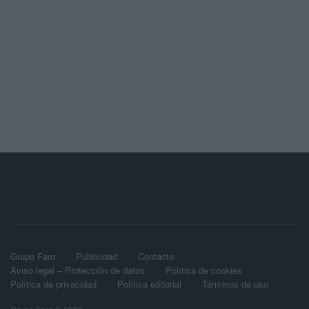
Grupo Faro
Publicidad
Contacto
Aviso legal – Protección de datos
Política de cookies
Política de privacidad
Política editorial
Términos de uso