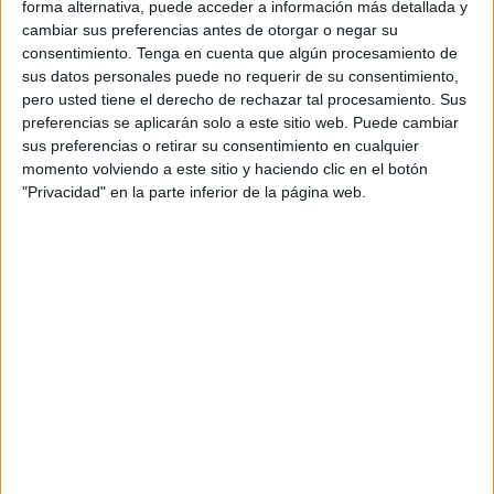
forma alternativa, puede acceder a información más detallada y
se desprende del último 'Informe del Registro Mercantil',
cambiar sus preferencias antes de otorgar o negar su
elaborado por el Colegio de Registradores.
consentimiento.
Tenga en cuenta que algún procesamiento de
sus datos personales puede no requerir de su consentimiento,
En concreto, el registro de nuevos negocios cayó en las
pero usted tiene el derecho de rechazar tal procesamiento. Sus
ciudades en un 35% con respecto a las cifras registradas
preferencias se aplicarán solo a este sitio web. Puede cambiar
en el mismo mes del pasado ejercicio. Le sigue de lejos
sus preferencias o retirar su consentimiento en cualquier
momento volviendo a este sitio y haciendo clic en el botón
Euskadi con una merma del 8,6%.
"Privacidad" en la parte inferior de la página web.
Son datos negativos en un mar de buenas noticias, ya que
el documento recoge un aumento de la constitución de
empresas del 9,2%. En total han sido 10.219 los negocios
de nueva creación los inscritos en todo el país frente a los
9.360 de 2022.
Los registradores observan “una recuperación” desde el
mes de septiembre en la que se “alternan datos positivos y
negativos” tras cinco meses de caídas consecutivas. A la
cabeza del crecimiento empresarial se ponen así Navarra,