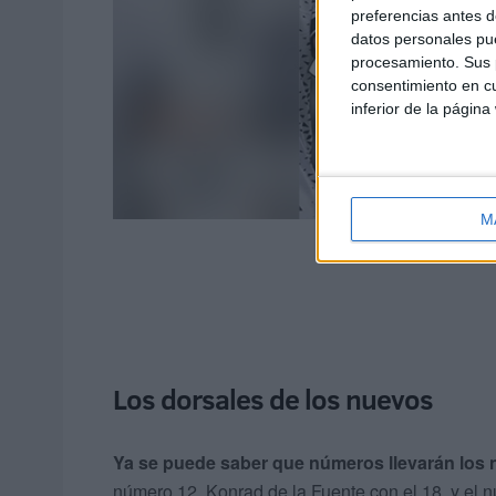
preferencias antes d
datos personales pue
procesamiento. Sus p
consentimiento en cu
inferior de la página
M
Los dorsales de los nuevos
Ya se puede saber que números llevarán los n
número 12, Konrad de la Fuente con el 18, y el nú