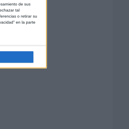
esamiento de sus
echazar tal
erencias o retirar su
vacidad" en la parte