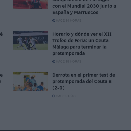
con el Mundial 2030 junto a
España y Marruecos
HACE 14 HORAS
sé
Horario y dónde ver el XII
Trofeo de Feria: un Ceuta-
Málaga para terminar la
pretemporada
HACE 18 HORAS
ue
Derrota en el primer test de
e
pretemporada del Ceuta B
(2-0)
HACE 2 DÍAS