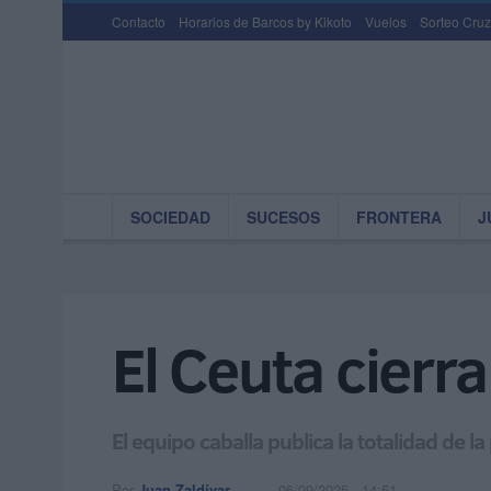
Contacto
Horarios de Barcos by Kikoto
Vuelos
Sorteo Cruz
SOCIEDAD
SUCESOS
FRONTERA
J
El Ceuta cierra
El equipo caballa publica la totalidad de l
Por
Juan Zaldívar
06/09/2025 - 14:51