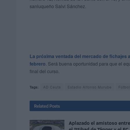
sanluqueño Salvi Sánchez.
La próxima ventada del mercado de fichajes abr
febrero
. Será buena oportunidad para que el equ
final del curso.
Tags:
AD Ceuta
Estadio Alfonso Murube
Fútbol
Related
Posts
Aplazado el amistoso entr
el Ittihad de Tánger y el FC