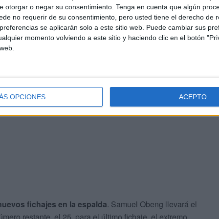
e otorgar o negar su consentimiento.
Tenga en cuenta que algún proc
de no requerir de su consentimiento, pero usted tiene el derecho de r
referencias se aplicarán solo a este sitio web. Puede cambiar sus pref
alquier momento volviendo a este sitio y haciendo clic en el botón "Pri
 web.
ÁS OPCIONES
ACEPTO
uevos fichajes en la espalda
. Samuel Obeng llevará el
mero restante, el 25, para el último fichaje, el extremo