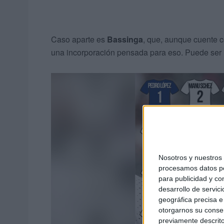
Caso aparte es
Bassinga
, que, aunque cuente co
una incorporación pensada para eso. Puede ser i
Nosotros y nuestro
procesamos datos per
para publicidad y co
desarrollo de servici
geográfica precisa e 
otorgarnos su conse
previamente descrito