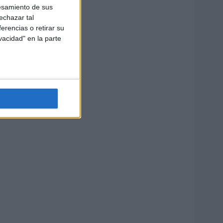
esamiento de sus
echazar tal
erencias o retirar su
vacidad" en la parte