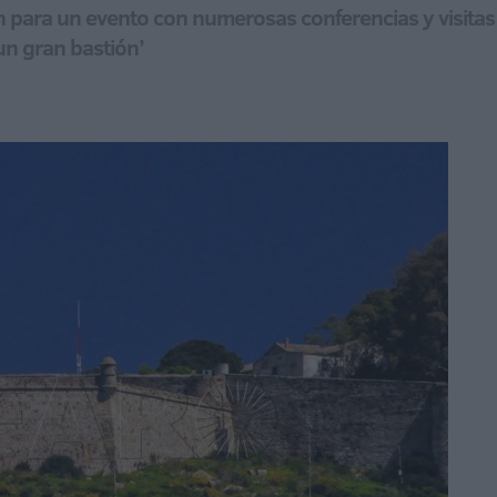
n para un evento con numerosas conferencias y visitas tu
 un gran bastión’