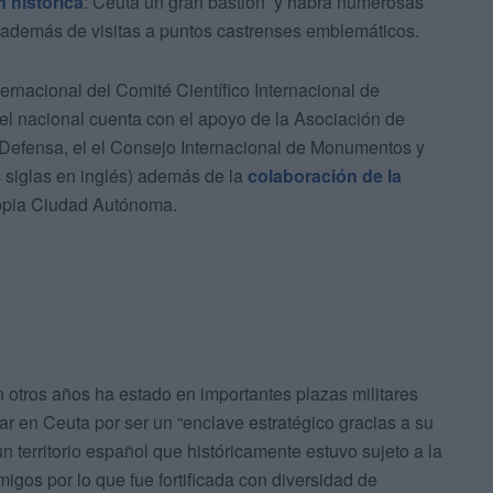
ón histórica
: Ceuta un gran bastión’ y habrá numerosas
d además de visitas a puntos castrenses emblemáticos.
ernacional del Comité Científico Internacional de
nivel nacional cuenta con el apoyo de la Asociación de
e Defensa, el el Consejo Internacional de Monumentos y
 siglas en inglés) además de la
colaboración de la
opia Ciudad Autónoma.
n otros años ha estado en importantes plazas militares
r en Ceuta por ser un “enclave estratégico gracias a su
un territorio español que históricamente estuvo sujeto a la
gos por lo que fue fortificada con diversidad de