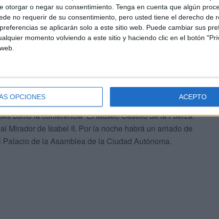
e otorgar o negar su consentimiento.
Tenga en cuenta que algún proc
de no requerir de su consentimiento, pero usted tiene el derecho de r
referencias se aplicarán solo a este sitio web. Puede cambiar sus pref
alquier momento volviendo a este sitio y haciendo clic en el botón "Pri
 web.
elementos abaluartados de la ciudad o las fortificaciones
XV al XVI. Igualmente, habrá espacio para conocer mejor
a a la Fortaleza del Hacho que incluirá un cañonazo.
ÁS OPCIONES
ACEPTO
ades como la conferencia ‘El Museo Castillo de la Fuerza
al Mirador de Isabel II. Por la noche habrá un arriado de
el Palacio de la Asamblea de la Ciudad Autónoma.