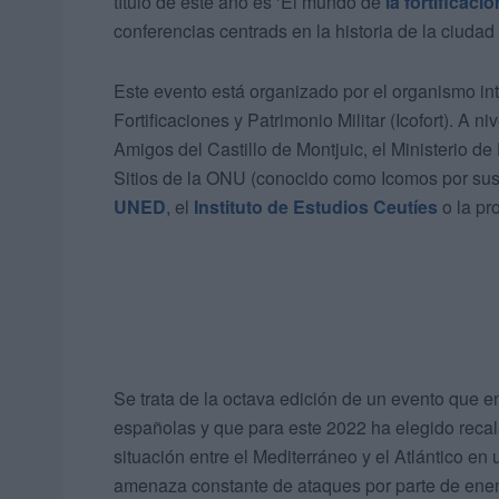
título de este año es ‘El mundo de
la fortificaci
conferencias centrads en la historia de la ciuda
Este evento está organizado por el organismo int
Fortificaciones y Patrimonio Militar (Icofort). A 
Amigos del Castillo de Montjuic, el Ministerio d
Sitios de la ONU (conocido como Icomos por sus
UNED
, el
Instituto de Estudios Ceutíes
o la pr
Se trata de la octava edición de un evento que e
españolas y que para este 2022 ha elegido recala
situación entre el Mediterráneo y el Atlántico en 
amenaza constante de ataques por parte de enemi