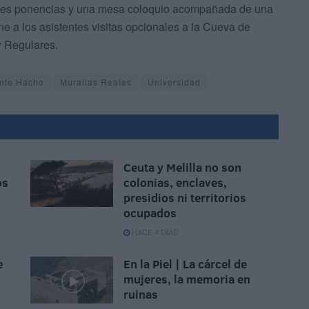
entes ponencias y una mesa coloquio acompañada de una
e a los asistentes visitas opcionales a la Cueva de
y Regulares.
nte Hacho
Murallas Reales
Universidad
Ceuta y Melilla no son
os
colonias, enclaves,
presidios ni territorios
ocupados
HACE 4 DÍAS
e
En la Piel | La cárcel de
mujeres, la memoria en
ruinas