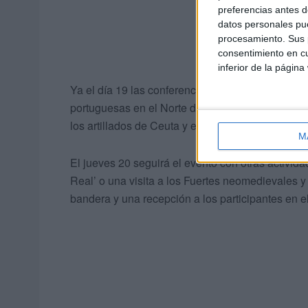
preferencias antes d
datos personales pue
procesamiento. Sus p
consentimiento en cu
inferior de la página
Ya el día 19 las conferencias versarán sobre los 
portuguesas en el Norte de África en los siglos 
los artillados de Ceuta y está prevista una visit
M
El jueves 20 seguirá el evento con otras activid
Real’ o una visita a los Fuertes neomedievales y 
bandera y una recepción a los participantes en 