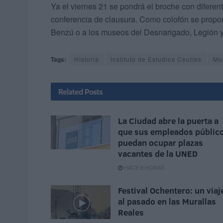
Ya el viernes 21 se pondrá el broche con difer
conferencia de clausura. Como colofón se propon
Benzú o a los museos del Desnarigado, Legión 
Tags:
Historia
Instituto de Estudios Ceutíes
Mo
Related
Posts
La Ciudad abre la puerta a
que sus empleados públic
puedan ocupar plazas
vacantes de la UNED
HACE 9 HORAS
Festival Ochentero: un viaj
al pasado en las Murallas
Reales