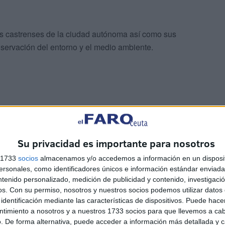
nes castrenses de la ciudad autónoma así como sus
nservación del entorno y el medio ambiente.
s jornadas
Su privacidad es importante para nosotros
s 1733
socios
almacenamos y/o accedemos a información en un disposit
ditaciones por la mañana
en las Murallas Reales
. Acto
sonales, como identificadores únicos e información estándar enviada 
atrimonio cultural ceutí, los recursos del Ministerio de
ntenido personalizado, medición de publicidad y contenido, investigaci
ológicas en torno a estas Murallas Reales. También
os.
Con su permiso, nosotros y nuestros socios podemos utilizar datos 
identificación mediante las características de dispositivos. Puede hacer
 fortificación o una visita guiada a este patrimonio.
ntimiento a nosotros y a nuestros 1733 socios para que llevemos a ca
. De forma alternativa, puede acceder a información más detallada y 