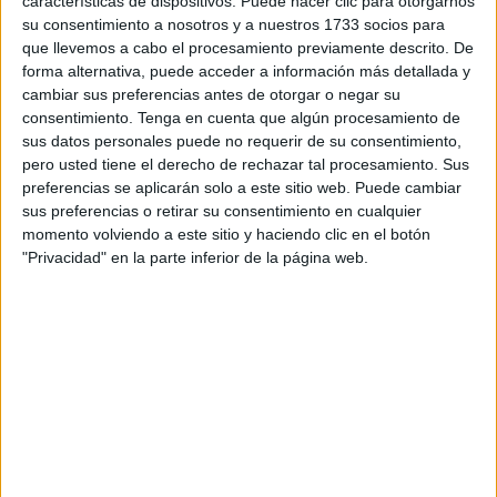
características de dispositivos. Puede hacer clic para otorgarnos
Sub14 y Sub18 que se celebrará en Ceuta los días 23
su consentimiento a nosotros y a nuestros 1733 socios para
que llevemos a cabo el procesamiento previamente descrito. De
al 26
de Octubre.
forma alternativa, puede acceder a información más detallada y
cambiar sus preferencias antes de otorgar o negar su
En la presentación han estado
: Juan I. Gallardo (Director
consentimiento.
Tenga en cuenta que algún procesamiento de
de Marca), Miguel Diaz (Presidente de la Real Federación
sus datos personales puede no requerir de su consentimiento,
Española de Tenis),
Yasin Harrus
(Presidente de la
pero usted tiene el derecho de rechazar tal procesamiento. Sus
Federación de Tenis de Ceuta), Juan Ignacio Iglesias
preferencias se aplicarán solo a este sitio web. Puede cambiar
sus preferencias o retirar su consentimiento en cualquier
(Presidente de la Central Sindical e Independiente de
momento volviendo a este sitio y haciendo clic en el botón
Funcionarios - CSIF Ceuta), Iñigo Jofre (Director de
"Privacidad" en la parte inferior de la página web.
Ciudad de la Raqueta) y Luis Mediero (Presidente del
Registro Profesional de Tenis y Fundador del Circuito RPT
- Marca).
Este Master Nacional, en las categorías Sub12, Sub14 y
Sub18 se lleva a cabo con la colaboración de la Ciudad
Autónoma de Ceuta a través de su Instituto Ceutí de
Deportes, los Servicios Turísticos de Ceuta, la Central
Sindical e Independiente de Funcionarios - CSIF, el Club