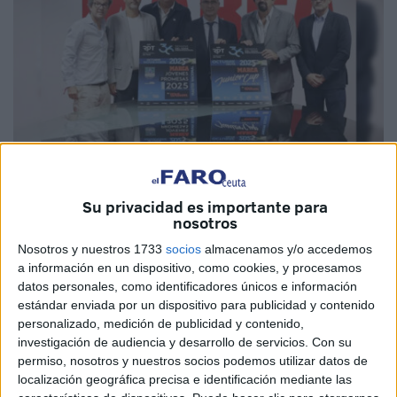
Su privacidad es importante para
Imagen cedida
nosotros
Nosotros y nuestros 1733
socios
almacenamos y/o accedemos
a información en un dispositivo, como cookies, y procesamos
datos personales, como identificadores únicos e información
La 36º Semana del Tenis Profesional que organiza el
estándar enviada por un dispositivo para publicidad y contenido
Registro Profesional de Tenis se ha puesto en marcha con
personalizado, medición de publicidad y contenido,
investigación de audiencia y desarrollo de servicios.
Con su
la presentación, en las instalaciones del diario deportivo
permiso, nosotros y nuestros socios podemos utilizar datos de
MARCA, del Master Nacional del 30° Circuito RPT-
localización geográfica precisa e identificación mediante las
MARCA Junior Cup by Wilson en las categorías
Sub 12,