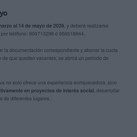
ayo
marzo al 14 de mayo de 2026
, y deberá realizarse
o por teléfono: 900713298 ó 956518844.
tar la documentación correspondiente y abonar la cuota
o de que queden vacantes, se abrirá un periodo de
va no solo ofrece una experiencia enriquecedora, sino
ctivamente en proyectos de interés social
, desarrollar
 de diferentes lugares.