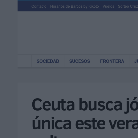
Contacto
Horarios de Barcos by Kikoto
Vuelos
Sorteo Cruz
SOCIEDAD
SUCESOS
FRONTERA
J
Ceuta busca jó
única este ver