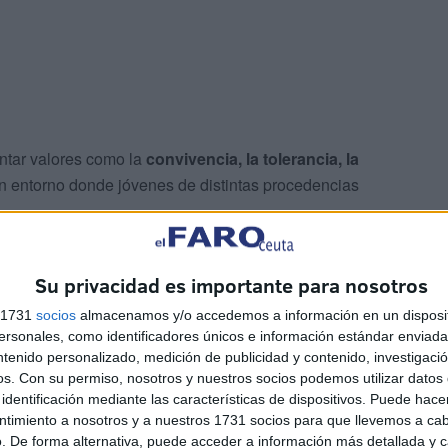
mentar valores como la
convivencia, la tolerancia, la
un entorno donde jóvenes de distintas procedencias
escubrir y transmitir la ciudad
Su privacidad es importante para nosotros
ugar
del 10 al 22 de agosto
y contará con la participación
s 1731
socios
almacenamos y/o accedemos a información en un disposit
dentes de diferentes comunidades autónomas.
sonales, como identificadores únicos e información estándar enviada 
ntenido personalizado, medición de publicidad y contenido, investigaci
os.
Con su permiso, nosotros y nuestros socios podemos utilizar datos 
 ofrecer una visión completa de la ciudad, destacando su
identificación mediante las características de dispositivos. Puede hacer
de encuentro entre
dos continentes, dos mares y
ntimiento a nosotros y a nuestros 1731 socios para que llevemos a ca
. De forma alternativa, puede acceder a información más detallada y 