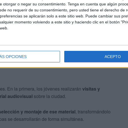
e otorgar o negar su consentimiento.
Tenga en cuenta que algún proc
de no requerir de su consentimiento, pero usted tiene el derecho de r
o
“reporteros y periodistas”
, elaborando materiales
referencias se aplicarán solo a este sitio web. Puede cambiar sus pref
bjetivo de transmitir una imagen realista, moderna y
alquier momento volviendo a este sitio y haciendo clic en el botón "Pri
eotipos.
 web.
ÁS OPCIONES
ACEPTO
es. En la primera, los jóvenes realizarán
visitas y
rial audiovisual
sobre la ciudad.
 selección y montaje de ese material
, transformándolo
apas se desarrollarán de forma simultánea.