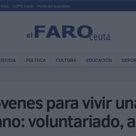
 Roja
COPE Ceuta
Portal del suscriptor
USTICIA
POLÍTICA
CULTURA
EDUCACIÓN
DEPO
venes para vivir un
ano: voluntariado, 