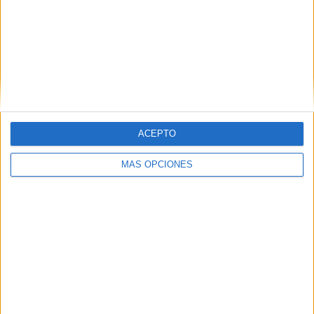
Tags:
AD Ceuta
Campo Martínez Pirri
Fútbol
Related
Posts
La contracrónica del Ceuta-Málaga:
Faltan fichajes, pero sobran los motivos
para ilusionarse
HACE 10 HORAS
ACEPTO
La AD Ceuta conquista el XII Trofeo de
MÁS OPCIONES
Feria (2-1)
HACE 1 DÍA
El 'Murube' se pone a punto: todas las
obras previstas, al detalle
HACE 2 DÍAS
Aplazado el amistoso entre el Ittihad de
Tánger y el FC Barcelona