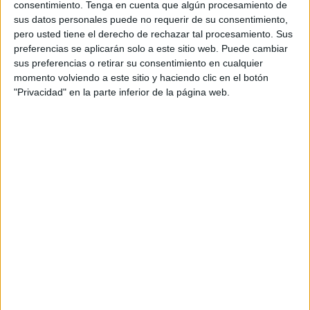
consentimiento.
Tenga en cuenta que algún procesamiento de
Los cordobeses son terceros con 50 puntos mientras que
sus datos personales puede no requerir de su consentimiento,
pero usted tiene el derecho de rechazar tal procesamiento. Sus
el filial caballa están quintos con 39, aunque están dentro
preferencias se aplicarán solo a este sitio web. Puede cambiar
de los playoffs, empatados a puntos con el Utrera que está
sus preferencias o retirar su consentimiento en cualquier
uno por debajo pisando los talones.
momento volviendo a este sitio y haciendo clic en el botón
"Privacidad" en la parte inferior de la página web.
Y es que en este duelo contra los cordobeses cuenta con
una anécdota en cuanto a la tabla de clasificación. El
último partido que perdió el Pozoblanco en liga
casualmente fue contra el Ceuta B el pasado 4 de
noviembre en el que el filial caballa se impuso por 3-0 en
el
‘Martínez Pirri’.
Desde entonces, el cuadro andaluz no sabe lo que es
perder en la competición y en casa tampoco puesto que
sólo se ha dejado dos empates por el camino en su feudo
ante Xerez DFC y Córdoba B.
De hecho, el Pozoblanco se fue al parón con un gran