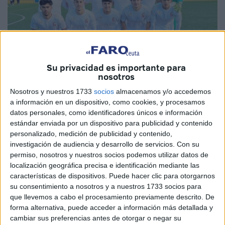
Su privacidad es importante para
nosotros
Nosotros y nuestros 1733
socios
almacenamos y/o accedemos
Foto: Prensa AD Ceuta
a información en un dispositivo, como cookies, y procesamos
datos personales, como identificadores únicos e información
Imagen de archivo
estándar enviada por un dispositivo para publicidad y contenido
personalizado, medición de publicidad y contenido,
investigación de audiencia y desarrollo de servicios.
Con su
permiso, nosotros y nuestros socios podemos utilizar datos de
localización geográfica precisa e identificación mediante las
La
Agrupación Deportiva Ceuta B
visita este sábado el
características de dispositivos. Puede hacer clic para otorgarnos
campo del Pozoblanco, tercer clasificado del
grupo X de
su consentimiento a nosotros y a nuestros 1733 socios para
Tercera RFEF
. Los de Perita y Mohamed vuelven a la
que llevemos a cabo el procesamiento previamente descrito. De
competición tras 15 días de parón y esperan regresar por
forma alternativa, puede acceder a información más detallada y
todo lo alto con una victoria en una plaza complicada.
cambiar sus preferencias antes de otorgar o negar su