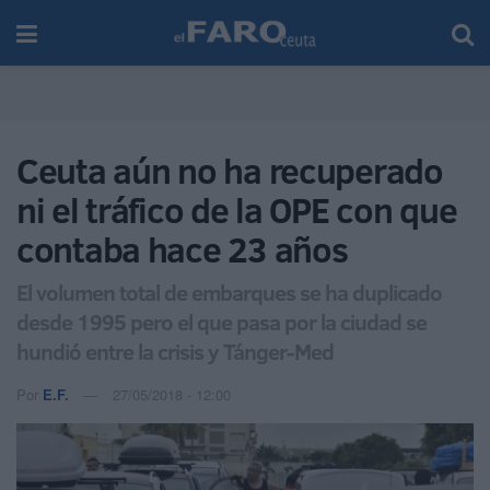
Ceuta aún no ha recuperado
ni el tráfico de la OPE con que
contaba hace 23 años
El volumen total de embarques se ha duplicado
desde 1995 pero el que pasa por la ciudad se
hundió entre la crisis y Tánger-Med
Por
E.F.
27/05/2018 - 12:00