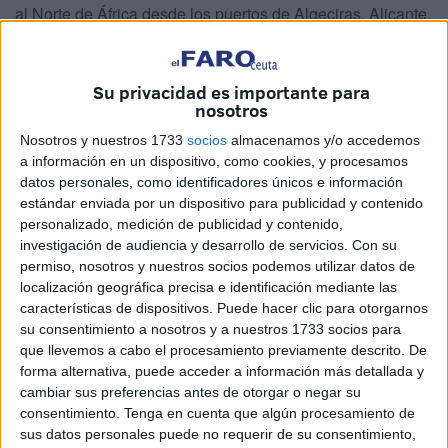
al Norte de África desde los puertos de Algeciras, Alicante,
Almería, Málaga, Motril y Tarifa, según los datos facilitados
por Protección Civil a este periódico.
Su privacidad es importante para
En la de retorno, el primer año de la muestra desde Ceuta
nosotros
regresaron a Europa 302.412 personas, cerca de la mitad
Nosotros y nuestros 1733
socios
almacenamos y/o accedemos
de las 707.306 que lo hicieron en total.
a información en un dispositivo, como cookies, y procesamos
datos personales, como identificadores únicos e información
El volumen de tráfico por la ciudad autónoma, con ligeras
estándar enviada por un dispositivo para publicidad y contenido
oscilaciones, se mantuvo creciente hasta llegar a rozar en
personalizado, medición de publicidad y contenido,
investigación de audiencia y desarrollo de servicios.
Con su
2001 y 2006 los 400.000 pasajeros pero desde 2009 está
permiso, nosotros y nuestros socios podemos utilizar datos de
por debajo de los 300.000.
localización geográfica precisa e identificación mediante las
características de dispositivos. Puede hacer clic para otorgarnos
su consentimiento a nosotros y a nuestros 1733 socios para
que llevemos a cabo el procesamiento previamente descrito. De
forma alternativa, puede acceder a información más detallada y
cambiar sus preferencias antes de otorgar o negar su
consentimiento.
Tenga en cuenta que algún procesamiento de
sus datos personales puede no requerir de su consentimiento,