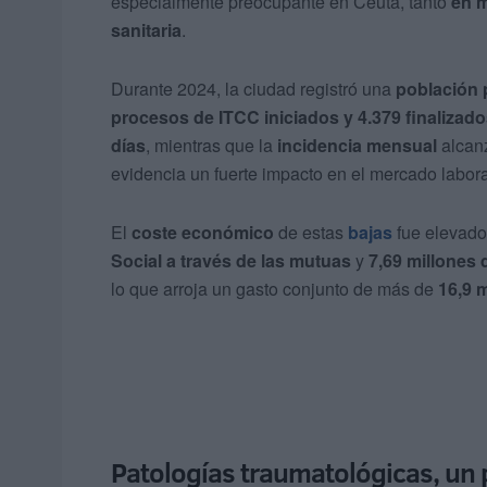
especialmente preocupante en Ceuta, tanto
en m
sanitaria
.
Durante 2024, la ciudad registró una
población 
procesos de ITCC iniciados y 4.379 finalizad
días
, mientras que la
incidencia mensual
alcan
evidencia un fuerte impacto en el mercado laboral
El
coste económico
de estas
bajas
fue elevad
Social a través de las mutuas
y
7,69 millones
lo que arroja un gasto conjunto de más de
16,9 
Patologías traumatológicas, un