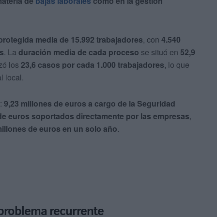
ateria de
bajas laborales
como en la gestión
protegida media de 15.992 trabajadores
, con
4.540
os
. La
duración media de cada proceso
se situó en
52,9
zó los
23,6 casos por cada 1.000 trabajadores
, lo que
 local.
o:
9,23 millones de euros a cargo de la Seguridad
 de euros soportados directamente por las empresas
,
millones de euros en un solo año
.
 problema recurrente