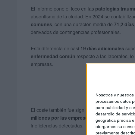
El informe pone el foco en las
patologías traum
absentismo de la ciudad. En 2024 se contabiliz
comunes
, con una duración media de
71,2 días
derivados de contingencias profesionales.
Esta diferencia de casi
19 días adicionales
sup
enfermedad común
respecto a las laborales, lo
empresas.
Nosotros y nuestro
procesamos datos per
para publicidad y co
El coste también fue significativo:
3,37 millones
desarrollo de servici
millones por las empresas
, con un
potencial a
geográfica precisa e 
ineficiencias detectadas.
otorgarnos su conse
previamente descrito