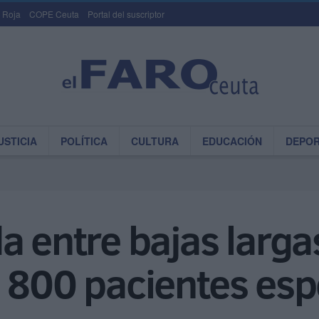
 Roja
COPE Ceuta
Portal del suscriptor
USTICIA
POLÍTICA
CULTURA
EDUCACIÓN
DEPO
 entre bajas largas
 800 pacientes esp