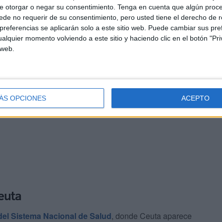
e otorgar o negar su consentimiento.
Tenga en cuenta que algún proc
 que confirman la tendencia
de no requerir de su consentimiento, pero usted tiene el derecho de r
referencias se aplicarán solo a este sitio web. Puede cambiar sus pref
 la situación no mejora. En este periodo se registraron
alquier momento volviendo a este sitio y haciendo clic en el botón "Pri
ración media de
50,6 días
. La
incidencia mensual
 web.
00 trabajadores
, lo que mantiene a Ceuta entre las
r elevado:
4,8 millones de euros en prestaciones de la
ÁS OPCIONES
ACEPTO
es directos para las empresas.
euta
 del Sistema Nacional de Salud
, donde Ceuta aparece