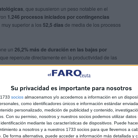
atológicas
, que supusieron un peso notable en el
aron
1.246 procesos iniciados por contingencias
, muy superior a los
52,5 días
de media de los procesos
one un
26,2% más de duración en las bajas por
 que repercute directamente en la productividad de las
Su privacidad es importante para nosotros
s 1733
socios
almacenamos y/o accedemos a información en un disposit
sonales, como identificadores únicos e información estándar enviada 
ntenido personalizado, medición de publicidad y contenido, investigaci
 de euros asumidos por la Seguridad Social y 2,62
os.
Con su permiso, nosotros y nuestros socios podemos utilizar datos 
horro total de 1,8 millones de euros
si se redujeran las
identificación mediante las características de dispositivos. Puede hacer
ntimiento a nosotros y a nuestros 1733 socios para que llevemos a ca
. De forma alternativa, puede acceder a información más detallada y 