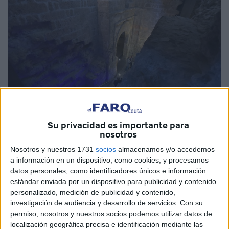
Su privacidad es importante para
Imagen de archivo
nosotros
Nosotros y nuestros 1731
socios
almacenamos y/o accedemos
a información en un dispositivo, como cookies, y procesamos
datos personales, como identificadores únicos e información
La Consejería de Comercio, Turismo, Empleo y Deporte ha
estándar enviada por un dispositivo para publicidad y contenido
puesto en marcha la campaña '
En Ceuta, el turismo
personalizado, medición de publicidad y contenido,
suma. Menos de lo mismo'
, una iniciativa de
investigación de audiencia y desarrollo de servicios.
Con su
concienciación que refuerza la apuesta de la ciudad por un
permiso, nosotros y nuestros socios podemos utilizar datos de
localización geográfica precisa e identificación mediante las
modelo
turístico socialmente sostenible
, centrado en las