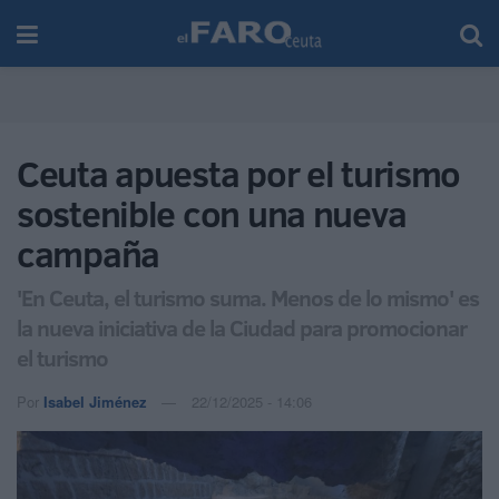
Ceuta apuesta por el turismo
sostenible con una nueva
campaña
'En Ceuta, el turismo suma. Menos de lo mismo' es
la nueva iniciativa de la Ciudad para promocionar
el turismo
Por
Isabel Jiménez
22/12/2025 - 14:06