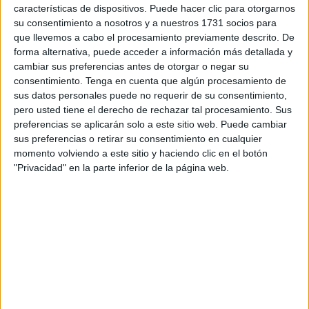
características de dispositivos. Puede hacer clic para otorgarnos
personas, el empleo digno, la convivencia y el bienestar
su consentimiento a nosotros y a nuestros 1731 socios para
colectivo.
que llevemos a cabo el procesamiento previamente descrito. De
forma alternativa, puede acceder a información más detallada y
La campaña, tal y como ha informado la Ciudad en nota de
cambiar sus preferencias antes de otorgar o negar su
prensa, se enmarca en el
Plan de Sostenibilidad Social
consentimiento.
Tenga en cuenta que algún procesamiento de
sus datos personales puede no requerir de su consentimiento,
del Turismo
y está alineada con el
Plan de
pero usted tiene el derecho de rechazar tal procesamiento. Sus
Recuperación, Transformación y Resiliencia (PRTR)
,
preferencias se aplicarán solo a este sitio web. Puede cambiar
contando con la financiación de la
Unión Europea
–
sus preferencias o retirar su consentimiento en cualquier
NextGenerationEU.
momento volviendo a este sitio y haciendo clic en el botón
"Privacidad" en la parte inferior de la página web.
Se trata de una actuación que no persigue la promoción
turística convencional, sino
sensibilizar a residentes
,
visitantes
,
empresas
y
profesionales del sector
sobre la
importancia de un
turismo
responsable
y con impacto
social positivo.
Foco en el valor social y la