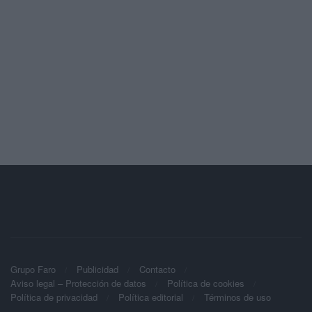
Grupo Faro
Publicidad
Contacto
Aviso legal – Protección de datos
Política de cookies
Política de privacidad
Política editorial
Términos de uso