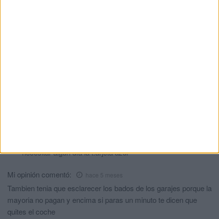
Mezclan bajas emisiones con las plazas reservadas a
discapacitados...? Para que? Ahorramos trabajo a la policía
local???
Nos obligará a denunciar nosotros los que usurpan las plazas?
Si no saben en qué gastarse el dinero arreglen los edificios en
ruinas y solucionen los problemas de acceso de las barriadas,
inútiles.!!
Juan Carlos Aznar Mendez
comentó:
hace 5 meses
El problema no es el tiempo, el problema es los
INCIVICOS que no respetan los aparcamientos
reservados. Como siempre digo, que Dios los cuide de
necesitar algún día la t.arjeta azul
Mi opinión
comentó:
hace 5 meses
Tambien tenia que esclarecer los bados de los garajes porque la
mayoria no pagan y encima si paras un minuto te dicen que
quites el coche