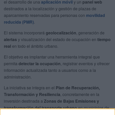
el desarrollo de una
aplicación móvil
y un
panel web
destinados a la localización y gestión de plazas de
aparcamiento reservadas para personas con
movilidad
reducida (PMR)
.
El sistema incorporará
geolocalización
, generación de
alertas
y visualización del estado de ocupación en
tiempo
real
en todo el ámbito urbano.
El objetivo es implantar una herramienta integral que
permita
detectar la ocupación
, registrar eventos y ofrecer
información actualizada tanto a usuarios como a la
administración.
La iniciativa se integra en el
Plan de Recuperación,
Transformación y Resiliencia
, concretamente en la
inversión destinada a
Zonas de Bajas Emisiones y
transformación del transporte urbano
en municipios de
más de 50.000 habitantes. El proyecto persigue
reducir