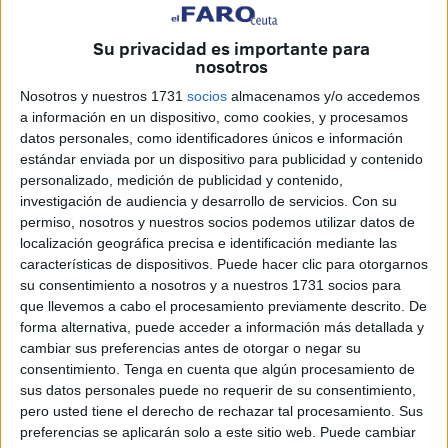
emisiones
, mejorar la
calidad del aire
y avanzar hacia
Su privacidad es importante para
una movilidad
sostenible, segura y conectada
.
nosotros
Una ciudad más inclusiva y digital
Nosotros y nuestros 1731
socios
almacenamos y/o accedemos
a información en un dispositivo, como cookies, y procesamos
datos personales, como identificadores únicos e información
El desarrollo responde a la necesidad de construir una
estándar enviada por un dispositivo para publicidad y contenido
ciudad más
inclusiva, accesible y digitalizada
, facilitando
personalizado, medición de publicidad y contenido,
el uso eficiente de las plazas PMR sin necesidad de
investigación de audiencia y desarrollo de servicios.
Con su
permiso, nosotros y nuestros socios podemos utilizar datos de
instalar
sensores físicos
ni desplegar nueva
localización geográfica precisa e identificación mediante las
infraestructura. La apuesta tecnológica permitirá optimizar
características de dispositivos. Puede hacer clic para otorgarnos
recursos y agilizar la gestión pública mediante
su consentimiento a nosotros y a nuestros 1731 socios para
herramientas digitales avanzadas.
que llevemos a cabo el procesamiento previamente descrito. De
forma alternativa, puede acceder a información más detallada y
Entre los principales objetivos figuran la
mejora de la
cambiar sus preferencias antes de otorgar o negar su
consentimiento.
Tenga en cuenta que algún procesamiento de
accesibilidad urbana
, la
detección automática de
sus datos personales puede no requerir de su consentimiento,
presencia
en las plazas reservadas,
el refuerzo del
pero usted tiene el derecho de rechazar tal procesamiento. Sus
control frente al uso indebido
y la puesta a disposición
preferencias se aplicarán solo a este sitio web. Puede cambiar