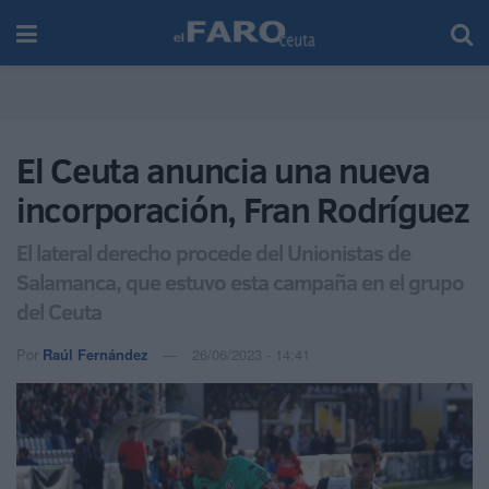
El Ceuta anuncia una nueva
incorporación, Fran Rodríguez
El lateral derecho procede del Unionistas de
Salamanca, que estuvo esta campaña en el grupo
del Ceuta
Por
Raúl Fernández
26/06/2023 - 14:41