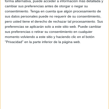
El lateral derecho llega
al equipo caballa
procedente del
forma alternativa, puede acceder a información más detallada y
cambiar sus preferencias antes de otorgar o negar su
bloque salmantino, equipo donde ha militado durante el
consentimiento.
Tenga en cuenta que algún procesamiento de
último medio año. Fran Rodríguez comenzó la temporada
sus datos personales puede no requerir de su consentimiento,
en la UD Logroñés. Anteriormente, el defensa ha militado
pero usted tiene el derecho de rechazar tal procesamiento. Sus
en el CD Calahorra, el Rayo Majadahonda, Almería,
preferencias se aplicarán solo a este sitio web. Puede cambiar
sus preferencias o retirar su consentimiento en cualquier
Zaragoza y Real Madrid Castilla.
momento volviendo a este sitio y haciendo clic en el botón
"Privacidad" en la parte inferior de la página web.
Desde su llegada a Salamanca en el mes de enero, Fran
Rodríguez ha jugado 15 partidos, dando dos asistencias
de gol. El defensa, natural de Almuñécar, tiene 28 años y
una amplía trayectoria en el fútbol de bronce de nuestro
país.
Es la segunda incorporación del conjunto caballa después
de la llegada de Lolo González. El conjunto caballa sigue
moviendo el mercado y aunque todavía es pronto para
cerrar su plantilla, de momento ya ha fichado a dos
jugadores y ha hecho alguna renovación.