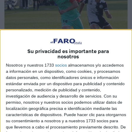
Su privacidad es importante para
nosotros
Nosotros y nuestros 1733
socios
almacenamos y/o accedemos
Imagen cedida
a información en un dispositivo, como cookies, y procesamos
datos personales, como identificadores únicos e información
estándar enviada por un dispositivo para publicidad y contenido
personalizado, medición de publicidad y contenido,
investigación de audiencia y desarrollo de servicios.
Con su
El Ceuta
sigue moviendo fichas, en esta ocasión ha
permiso, nosotros y nuestros socios podemos utilizar datos de
incorporado
a un nuevo jugador
. Se trata de Fran
localización geográfica precisa e identificación mediante las
Rodríguez, que procede del Unionistas de Salamanca de
características de dispositivos. Puede hacer clic para otorgarnos
la 1ª División RFEF.
su consentimiento a nosotros y a nuestros 1733 socios para
que llevemos a cabo el procesamiento previamente descrito. De