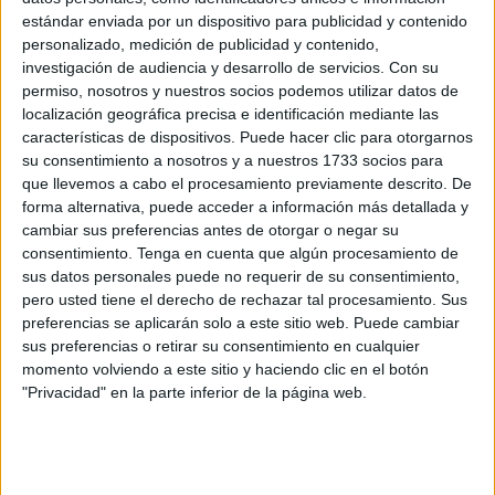
del jefe de Medicina Preventiva, Julián Domínguez.
estándar enviada por un dispositivo para publicidad y contenido
personalizado, medición de publicidad y contenido,
El nuevo tipo de coronavirus que se ha aislado en China
investigación de audiencia y desarrollo de servicios.
Con su
está en proceso de estudio, lo que permitirá saber si
permiso, nosotros y nuestros socios podemos utilizar datos de
además “está en otros puntos del mundo e incluso en
localización geográfica precisa e identificación mediante las
características de dispositivos. Puede hacer clic para otorgarnos
determinadas especies animales o se pudo dar en
su consentimiento a nosotros y a nuestros 1733 socios para
personas antes y no lo hemos sabido”, ha explicado
que llevemos a cabo el procesamiento previamente descrito. De
Domínguez en declaraciones a los periodistas. Se está
forma alternativa, puede acceder a información más detallada y
ante la aparición de
una nueva enfermedad
cuyo estudio
cambiar sus preferencias antes de otorgar o negar su
consentimiento.
Tenga en cuenta que algún procesamiento de
podrá permitir un mayor conocimiento sobre la misma para
sus datos personales puede no requerir de su consentimiento,
frenarla.
pero usted tiene el derecho de rechazar tal procesamiento. Sus
preferencias se aplicarán solo a este sitio web. Puede cambiar
El responsable de Medicina Preventiva ha defendido la
sus preferencias o retirar su consentimiento en cualquier
sanidad pública
, insistiendo a pesar de las alarmas que
momento volviendo a este sitio y haciendo clic en el botón
“estamos al nivel de una salud pública robusta; a nivel
"Privacidad" en la parte inferior de la página web.
internacional y europeo podemos responder de forma ágil,
sencilla, eficiente. Eso no significa que no vaya a pasar
nada, pero si pasa algo estamos preparados y tenemos