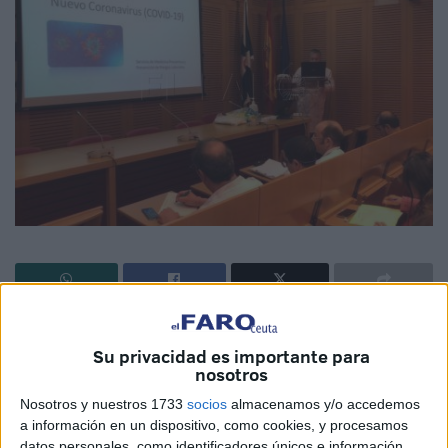
El salón de actos del
Hospital Universitario de Ceuta
ha
acogido una sesión informativa sobre
el coronavirus
,
Su privacidad es importante para
nosotros
impartida por el servicio de medicina preventiva. Se ha
hablado ante los presentes sobre las características de
Nosotros y nuestros 1733
socios
almacenamos y/o accedemos
a información en un dispositivo, como cookies, y procesamos
esta enfermedad, su tratamiento y prevención, por parte
datos personales, como identificadores únicos e información