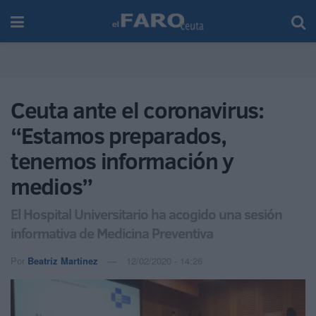
Ceuta ante el coronavirus:
“Estamos preparados,
tenemos información y
medios”
El Hospital Universitario ha acogido una sesión
informativa de Medicina Preventiva
Por
Beatriz Martínez
12/02/2020 - 14:26