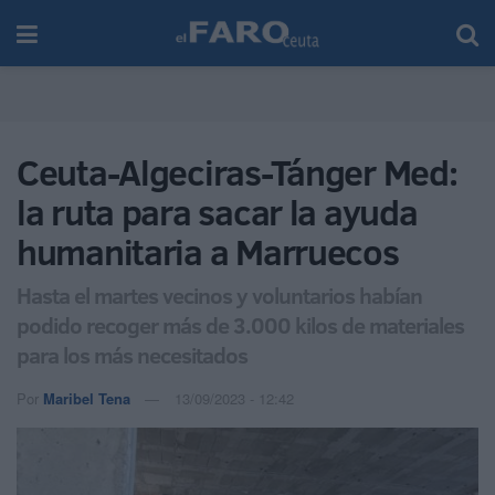
Ceuta-Algeciras-Tánger Med:
la ruta para sacar la ayuda
humanitaria a Marruecos
Hasta el martes vecinos y voluntarios habían
podido recoger más de 3.000 kilos de materiales
para los más necesitados
Por
Maribel Tena
13/09/2023 - 12:42