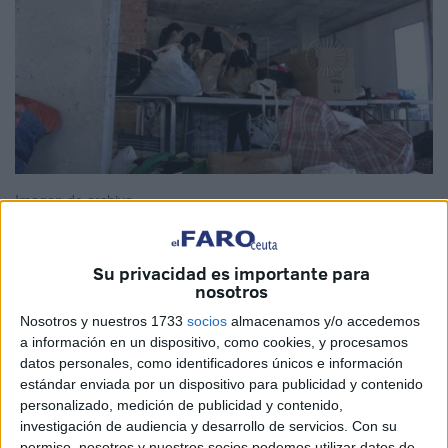
Imagen de archivo
Su privacidad es importante para
nosotros
Desde que el pasado viernes ocurriera un seísmo en
Marruecos
, diversas
asociaciones
y voluntarios de Ceuta
Nosotros y nuestros 1733
socios
almacenamos y/o accedemos
a información en un dispositivo, como cookies, y procesamos
no dudaron en hacer todo lo que estuviera en sus manos
datos personales, como identificadores únicos e información
para
ayudar a los afectados
. Sin embargo, como la
estándar enviada por un dispositivo para publicidad y contenido
frontera del
Tarajal
no está habilitada para este tipo de
personalizado, medición de publicidad y contenido,
traslados, no ha sido posible el paso del material que se
investigación de audiencia y desarrollo de servicios.
Con su
permiso, nosotros y nuestros socios podemos utilizar datos de