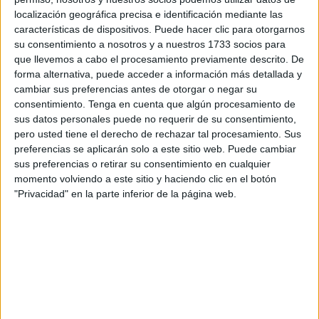
ha podido reunir.
localización geográfica precisa e identificación mediante las
características de dispositivos. Puede hacer clic para otorgarnos
Desde hace varios días se puso en marcha una campaña
su consentimiento a nosotros y a nuestros 1733 socios para
de recogida de ropa, mantas, medicamentos, tiendas de
que llevemos a cabo el procesamiento previamente descrito. De
campañas y otros productos de primera necesidad para
forma alternativa, puede acceder a información más detallada y
ayudar a paliar la situación que están viviendo los
cambiar sus preferencias antes de otorgar o negar su
consentimiento.
Tenga en cuenta que algún procesamiento de
afectados por el terremoto.
sus datos personales puede no requerir de su consentimiento,
pero usted tiene el derecho de rechazar tal procesamiento. Sus
Para ello, varios grupos de vecinos se reúnen cada día en
preferencias se aplicarán solo a este sitio web. Puede cambiar
un local ubicado en las 317 VPO, junto al
Hospital
sus preferencias o retirar su consentimiento en cualquier
Universitario. Allí, los ceutíes, haciendo gala de su lado
momento volviendo a este sitio y haciendo clic en el botón
más solidario, han ido llevando diversos productos y
"Privacidad" en la parte inferior de la página web.
materiales, aportando así su granito de arena.
Hasta el día de ayer, martes, ya se habían recogido más de
3.000 kilos de materiales y la idea era hacérselo llegar a la
mayor brevedad posible a quienes más lo necesitan en
estos momentos. Pero no ha sido posible.