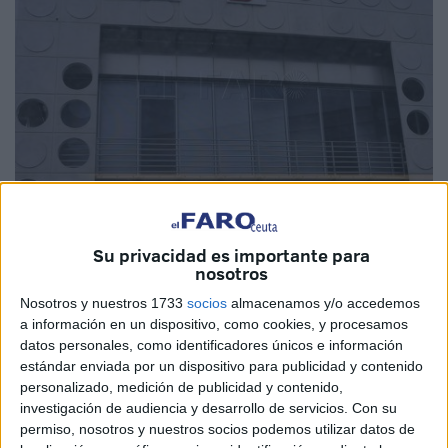
Su privacidad es importante para
Imagen de archivo
nosotros
Nosotros y nuestros 1733
socios
almacenamos y/o accedemos
a información en un dispositivo, como cookies, y procesamos
datos personales, como identificadores únicos e información
Ceuta tiene un total de 2.434 afiliados extranjeros a la
estándar enviada por un dispositivo para publicidad y contenido
Seguridad Social
, de los que 765 pertenecen al régimen
personalizado, medición de publicidad y contenido,
de
empleadas de hogar
, de acuerdo con los datos
investigación de audiencia y desarrollo de servicios.
Con su
permiso, nosotros y nuestros socios podemos utilizar datos de
facilitados por la
Delegación del Gobierno
.