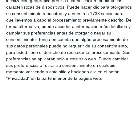
localización geográfica precisa e identificación mediante las
características de dispositivos. Puede hacer clic para otorgarnos
Precisamente ese grueso de empleadas es el que se va a
su consentimiento a nosotros y a nuestros 1733 socios para
ver notablemente afectado cuando se pierdan todos los
que llevemos a cabo el procesamiento previamente descrito. De
contratos que hoy están protagonizados por
forma alternativa, puede acceder a información más detallada y
transfronterizas.
Mujeres a las que Marruecos está
cambiar sus preferencias antes de otorgar o negar su
negando la dispensa de la documentación que exige
consentimiento.
Tenga en cuenta que algún procesamiento de
sus datos personales puede no requerir de su consentimiento,
Extranjería para las renovaciones.
pero usted tiene el derecho de rechazar tal procesamiento. Sus
preferencias se aplicarán solo a este sitio web. Puede cambiar
Es decir, que paulatinamente, se va a ver un descenso en
sus preferencias o retirar su consentimiento en cualquier
la afiliación a la Seguridad Social en Ceuta al menos en
momento volviendo a este sitio y haciendo clic en el botón
ese sector concreto.
"Privacidad" en la parte inferior de la página web.
En clave nacional
A nivel nacional, la Seguridad Social registró 2.927.598
afiliados extranjeros
en diciembre, una vez descontada
la estacionalidad y el efecto calendario, tras sumar 16.536
ocupados. El empleo foráneo cierra 2024 en cifras