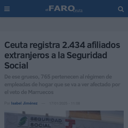
Ceuta registra 2.434 afiliados
extranjeros a la Seguridad
Social
De ese grueso, 765 pertenecen al régimen de
empleadas de hogar que se va a ver afectado por
el veto de Marruecos
Por
Isabel Jiménez
17/01/2025 - 11:08