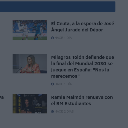
e
El Ceuta, a la espera de José
Ángel Jurado del Dépor
HACE 1 DÍA
Milagros Tolón defiende que
la final del Mundial 2030 se
juegue en España: "Nos la
merecemos"
HACE 1 DÍA
va
Ramia Maimón renueva con
el BM Estudiantes
HACE 2 DÍAS