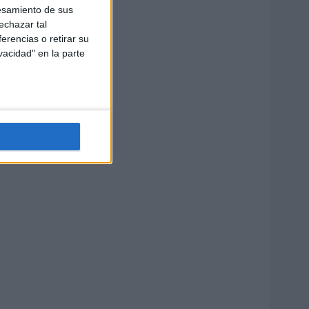
esamiento de sus
echazar tal
erencias o retirar su
vacidad" en la parte