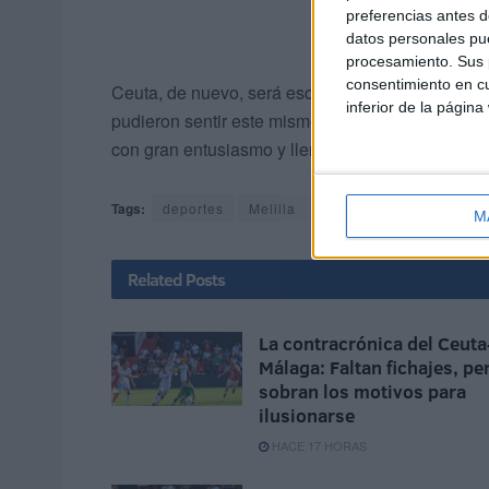
preferencias antes d
datos personales pue
procesamiento. Sus p
consentimiento en cu
Ceuta, de nuevo, será escenario y epicentro del t
inferior de la página
pudieron sentir este mismo año cómo se vive un 
con gran entusiasmo y llenado de colorido las cal
Tags:
deportes
Melilla
Triatlón
M
Related
Posts
La contracrónica del Ceuta
Málaga: Faltan fichajes, pe
sobran los motivos para
ilusionarse
HACE 17 HORAS