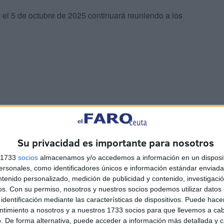
el 5 de octubre de 2025 continuará reuniendo a los
ón
, todavía no se sabe la fecha pero la organización si ha
edes de este europeo, también en la modalidad de sprint.
Su privacidad es importante para nosotros
 europeo de triatlón en acuatlón será Pamplona que será
s 1733
socios
almacenamos y/o accedemos a información en un disposit
esta disciplina: el campeonato de aquatlón se disputará el
sonales, como identificadores únicos e información estándar enviada 
ntenido personalizado, medición de publicidad y contenido, investigaci
el campeonato de media distancia y aquabike.
os.
Con su permiso, nosotros y nuestros socios podemos utilizar datos 
identificación mediante las características de dispositivos. Puede hacer
ntimiento a nosotros y a nuestros 1733 socios para que llevemos a ca
. De forma alternativa, puede acceder a información más detallada y 