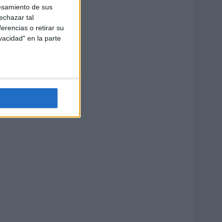
esamiento de sus
echazar tal
erencias o retirar su
vacidad" en la parte