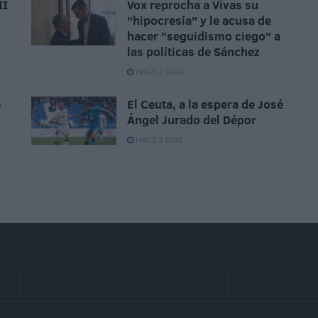
II
Vox reprocha a Vivas su
"hipocresía" y le acusa de
hacer "seguidismo ciego" a
las políticas de Sánchez
HACE 2 DÍAS
e
El Ceuta, a la espera de José
Ángel Jurado del Dépor
HACE 3 DÍAS