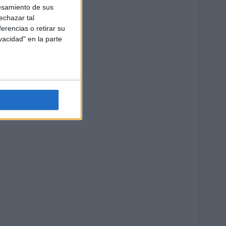
esamiento de sus
echazar tal
erencias o retirar su
vacidad" en la parte