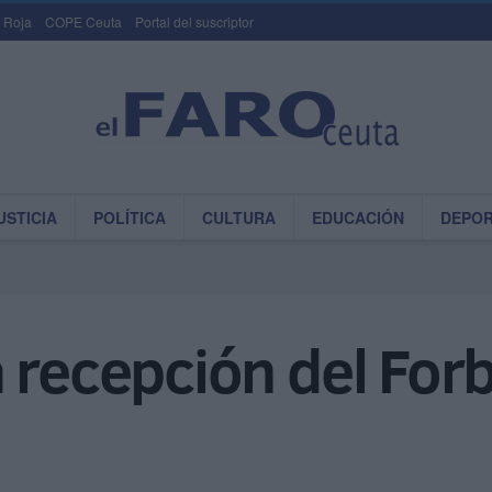
 Roja
COPE Ceuta
Portal del suscriptor
USTICIA
POLÍTICA
CULTURA
EDUCACIÓN
DEPO
 recepción del For