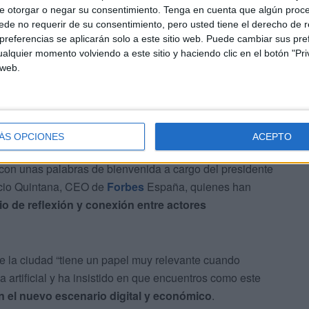
e otorgar o negar su consentimiento.
Tenga en cuenta que algún proc
de no requerir de su consentimiento, pero usted tiene el derecho de r
referencias se aplicarán solo a este sitio web. Puede cambiar sus pref
alquier momento volviendo a este sitio y haciendo clic en el botón "Pri
 web.
entado la pasada semana en Madrid
en un acto que
dad, Juan Vivas, en el que ya se
avanzaron las
trado en el papel de Ceuta en el nuevo escenario global.
ÁS OPCIONES
ACEPTO
on unas palabras de bienvenida a cargo del presidente
acio Quintana, CEO de
Forbes
España, quienes han
o de reflexión y conexión entre actores
e la ciudad “tiene un papel muy relevante cuando
 artificial y ha insistido en que encuentros como este
n el nuevo escenario digital y económico
.