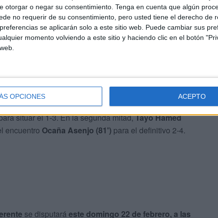
e otorgar o negar su consentimiento.
Tenga en cuenta que algún proc
de no requerir de su consentimiento, pero usted tiene el derecho de r
referencias se aplicarán solo a este sitio web. Puede cambiar sus pref
alquier momento volviendo a este sitio y haciendo clic en el botón "Pri
 web.
les de
El Ouazzani Touhami Azami (9')
y
Hossain
ÁS OPCIONES
ACEPTO
mediante
Abderrahaman Bujiar (33')
. Antes del
 para situar el 1-3. En la segunda mitad,
Tayo Hamed
 el encuentro
Ocaña Asenjo (81')
para el definitivo 2-4.
erente
se disputará
este domingo 22 de febrero, a las