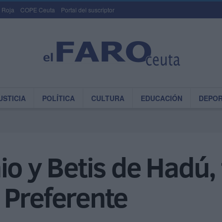
 Roja
COPE Ceuta
Portal del suscriptor
USTICIA
POLÍTICA
CULTURA
EDUCACIÓN
DEPO
o y Betis de Hadú, f
 Preferente