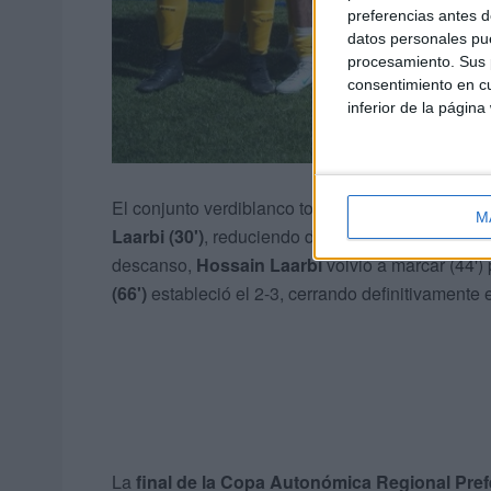
preferencias antes d
datos personales pue
procesamiento. Sus p
consentimiento en cu
inferior de la página
El conjunto verdiblanco tomó ventaja con los go
M
Laarbi (30')
, reduciendo distancias el Sporting 
descanso,
Hossain Laarbi
volvió a marcar (44')
(66')
estableció el 2-3, cerrando definitivamente
La
final de la Copa Autonómica Regional Pref