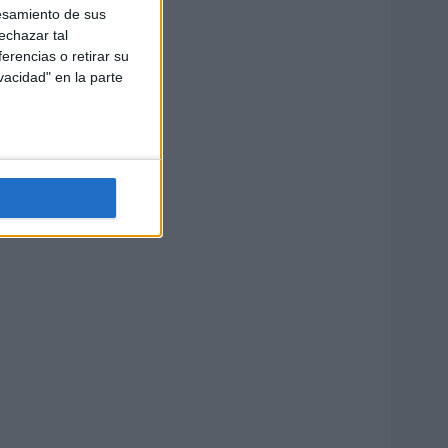
esamiento de sus
echazar tal
erencias o retirar su
vacidad" en la parte