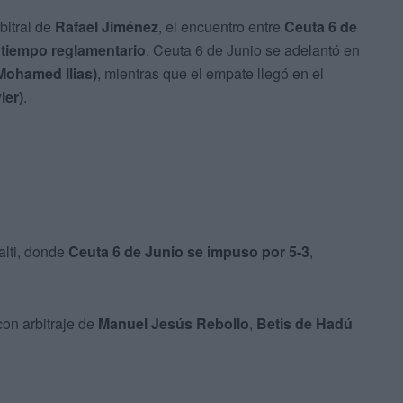
rbitral de
Rafael Jiménez
, el encuentro entre
Ceuta 6 de
l tiempo reglamentario
. Ceuta 6 de Junio se adelantó en
Mohamed Ilias)
, mientras que el empate llegó en el
ier)
.
alti, donde
Ceuta 6 de Junio se impuso por 5-3
,
 con arbitraje de
Manuel Jesús Rebollo
,
Betis de Hadú