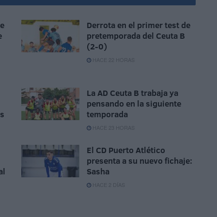
ue
Derrota en el primer test de
e
pretemporada del Ceuta B
(2-0)
HACE 22 HORAS
La AD Ceuta B trabaja ya
pensando en la siguiente
as
temporada
HACE 23 HORAS
El CD Puerto Atlético
presenta a su nuevo fichaje:
al
Sasha
HACE 2 DÍAS