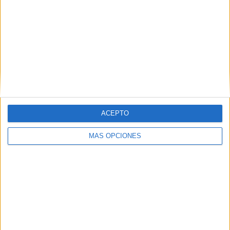
verdadero laboratorio de cambio social.
ACEPTO
MÁS OPCIONES
Tags:
CETI
Cruz Roja
Universidad
Related
Posts
Pilar Cancela: “No vamos a dejar sin
atención a ninguna persona que necesite