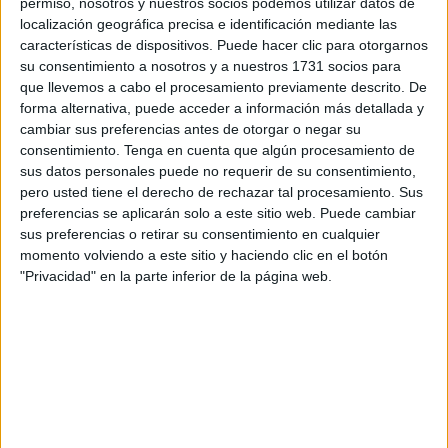
permiso, nosotros y nuestros socios podemos utilizar datos de
del aula a la realidad social de la ciudad. El proyecto
localización geográfica precisa e identificación mediante las
'Educación Social Inclusiva: Experiencias Prácticas con
características de dispositivos. Puede hacer clic para otorgarnos
Personas Migrantes en el Aula' ha permitido que
su consentimiento a nosotros y a nuestros 1731 socios para
estudiantes de Educación Social trabajen codo con codo
que llevemos a cabo el procesamiento previamente descrito. De
con personas acogidas en el Centro de Estancia Temporal
forma alternativa, puede acceder a información más detallada y
cambiar sus preferencias antes de otorgar o negar su
de Inmigrantes (CETI).
consentimiento.
Tenga en cuenta que algún procesamiento de
sus datos personales puede no requerir de su consentimiento,
Coordinada por la profesora Beatriz Pedrosa Vico
, la
pero usted tiene el derecho de rechazar tal procesamiento. Sus
iniciativa se inscribe en el Plan de Innovación y Buenas
preferencias se aplicarán solo a este sitio web. Puede cambiar
Prácticas Docentes de la UGR y se ha desarrollado en dos
sus preferencias o retirar su consentimiento en cualquier
asignaturas clave del grado: “Diagnóstico de Necesidades
momento volviendo a este sitio y haciendo clic en el botón
"Privacidad" en la parte inferior de la página web.
en Educación Social” y “Procedimientos y Técnicas para la
Recogida y Análisis de la Información en las
Investigaciones Participativas”.
Los futuros educadores sociales han tenido ocasión de
elaborar diagnósticos reales y diseñar propuestas de
intervención
ajustadas a las vivencias de sus