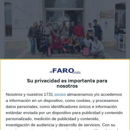
Su privacidad es importante para
Imágenes cedidas
nosotros
Nosotros y nuestros 1731
socios
almacenamos y/o accedemos
a información en un dispositivo, como cookies, y procesamos
datos personales, como identificadores únicos e información
La
Universidad de Granada
, a través de la Facultad de
estándar enviada por un dispositivo para publicidad y contenido
Educación, Economía y Tecnología de Ceuta, ha puesto
personalizado, medición de publicidad y contenido,
en marcha una experiencia pionera que abre las puertas
investigación de audiencia y desarrollo de servicios.
Con su