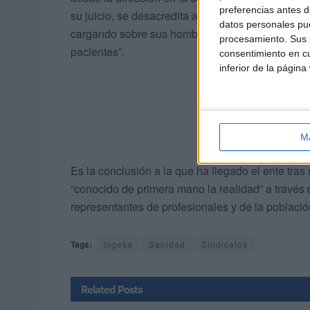
preferencias antes d
su juicio, se desacredita a los
sanitarios
“que es
datos personales pue
cargando sobre sus hombros el mayor peso de sos
procesamiento. Sus p
pacientes”.
consentimiento en cu
inferior de la página
M
Es la conclusión a la que ha llegado el ente tras
“conocido de primera mano la realidad” a través
representantes de profesionales y de la població
Tags:
Ingesa
Sanidad
Sindicatos
Related
Posts