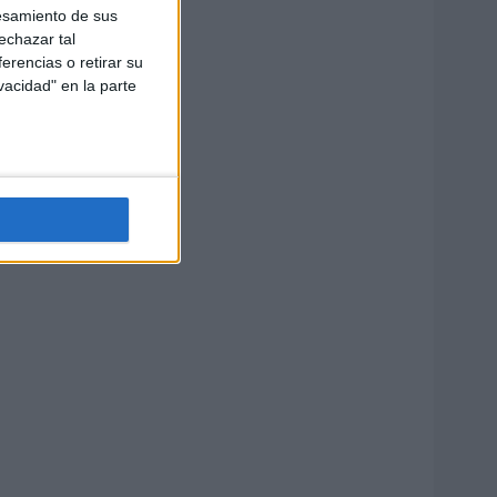
esamiento de sus
echazar tal
erencias o retirar su
vacidad" en la parte