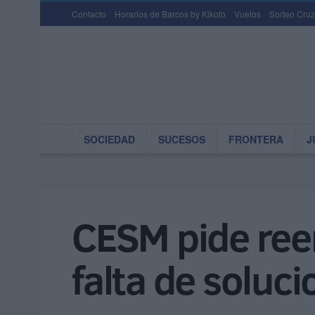
Contacto
Horarios de Barcos by Kikoto
Vuelos
Sorteo Cruz
SOCIEDAD
SUCESOS
FRONTERA
J
CESM pide reem
falta de soluci