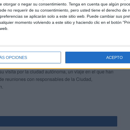
e otorgar o negar su consentimiento.
Tenga en cuenta que algún proc
tán viendo mermadas sus condiciones laborales
de no requerir de su consentimiento, pero usted tiene el derecho de r
tener la mayor calidad asistencial posible para los
referencias se aplicarán solo a este sitio web. Puede cambiar sus pref
alquier momento volviendo a este sitio y haciendo clic en el botón "Pri
 web.
ÁS OPCIONES
ACEPTO
 su visita por la ciudad autónoma, un viaje en el que han
 de reuniones con responsables de la Ciudad,
n.