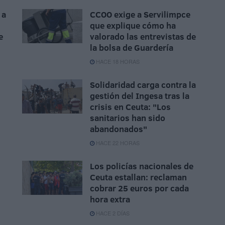
 a
CCOO exige a Servilimpce
que explique cómo ha
e
valorado las entrevistas de
la bolsa de Guardería
HACE 18 HORAS
Solidaridad carga contra la
gestión del Ingesa tras la
crisis en Ceuta: "Los
sanitarios han sido
abandonados"
HACE 22 HORAS
Los policías nacionales de
Ceuta estallan: reclaman
cobrar 25 euros por cada
hora extra
HACE 2 DÍAS