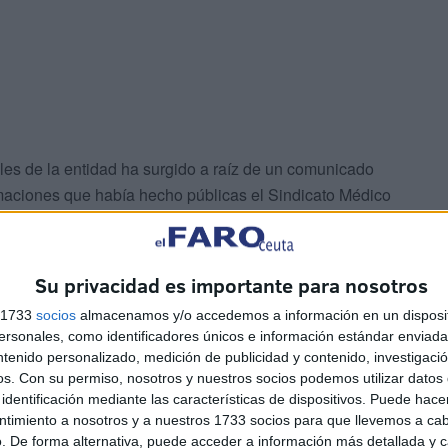
es de la entidad ha surgido a raíz de un comunicado
ormaciones que había hecho públicas el Sindicato Médico
s de radiodiagnóstico en el HUCE”.
Su privacidad es importante para nosotros
s 1733
socios
almacenamos y/o accedemos a información en un disposit
sonales, como identificadores únicos e información estándar enviada 
ntenido personalizado, medición de publicidad y contenido, investigaci
os.
Con su permiso, nosotros y nuestros socios podemos utilizar datos 
do finalmente la organización a título nacional tras la
identificación mediante las características de dispositivos. Puede hacer
te y secretario general. La confederación estima que
ntimiento a nosotros y a nuestros 1733 socios para que llevemos a ca
. De forma alternativa, puede acceder a información más detallada y 
hincapié en “no contrastar los datos” y que, por ello, a