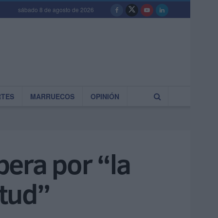
sábado 8 de agosto de 2026
RTES
MARRUECOS
OPINIÓN
era por “la
itud”