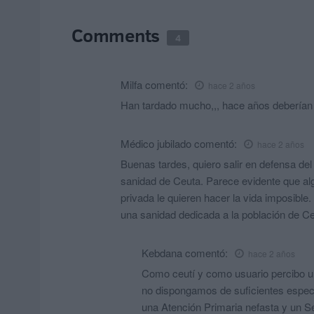
Comments
4
Milfa
comentó:
hace 2 años
Han tardado mucho,,, hace años deberían
Médico jubilado
comentó:
hace 2 años
Buenas tardes, quiero salir en defensa del
sanidad de Ceuta. Parece evidente que alg
privada le quieren hacer la vida imposible.
una sanidad dedicada a la población de C
Kebdana
comentó:
hace 2 años
Como ceutí y como usuario percibo un
no dispongamos de suficientes especia
una Atención Primaria nefasta y un S