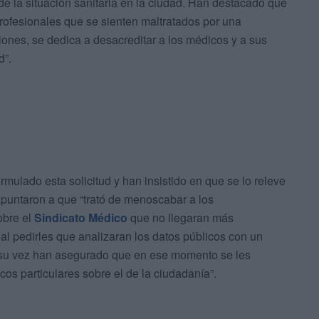
de la situación sanitaria en la ciudad. Han destacado que
profesionales que se sienten maltratados por una
uciones, se dedica a desacreditar a los médicos y a sus
d”.
mulado esta solicitud y han insistido en que se lo releve
 apuntaron a que “trató de menoscabar a los
obre el
Sindicato Médico
que no llegaran más
y al pedirles que analizaran los datos públicos con un
. A su vez han asegurado que en ese momento se les
os particulares sobre el de la ciudadanía”.