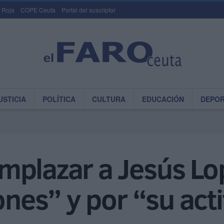
 Roja
COPE Ceuta
Portal del suscriptor
USTICIA
POLÍTICA
CULTURA
EDUCACIÓN
DEPO
plazar a Jesús Lop
ones” y por “su act