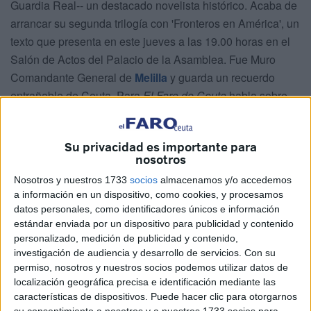
Guardia Real-- un destacado novelista histórico. Acaba de
arrancar su segunda trilogía con 'Fronteros en América', un
texto que presenta en este jueves a las 19.00 horas en el
Salón de Actos del Palacio de la Asamblea. Fue Muro
Comandante General de
Melilla
y guarda un recuerdo
entrañable de Ceuta. Para
El Faro de Ceuta
habla sobre
su novela, vida y también sobre las tensiones con
Marruecos.
Su privacidad es importante para
nosotros
¿Por qué ha escogido este conflicto del siglo XVIII en
Estados Unidos como protagonista del
libro
?
Nosotros y nuestros 1733
socios
almacenamos y/o accedemos
a información en un dispositivo, como cookies, y procesamos
Ya he hecho otra trilogía de novela histórica basada en
datos personales, como identificadores únicos e información
estándar enviada por un dispositivo para publicidad y contenido
infantería española. Esta segunda que se basa en los
personalizado, medición de publicidad y contenido,
fronteros, soldados que daban frente al enemigo. Eran la
investigación de audiencia y desarrollo de servicios.
Con su
primera línea. La tierra que ocupaban y que discutían era
permiso, nosotros y nuestros socios podemos utilizar datos de
lo que llamamos ahora la frontera. La de ahora es una raya
localización geográfica precisa e identificación mediante las
con una alambrada, la de antes era una zona de 40 o 50
características de dispositivos. Puede hacer clic para otorgarnos