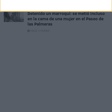
HACE 3 HORAS
Detenido un marroquí: se metió incluso
en la cama de una mujer en el Paseo de
las Palmeras
HACE 4 HORAS