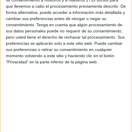
su consentimiento a nosotros y a nuestros 1733 socios para
kilómetros, eso que llamaban tierra de nadie, donde
que llevemos a cabo el procesamiento previamente descrito. De
combatían los fronteros. En la reconquista los almogávares
forma alternativa, puede acceder a información más detallada y
eran los fronteros. Eran frecuentes en esa tierra de nadie
cambiar sus preferencias antes de otorgar o negar su
las escaramuzas.
consentimiento.
Tenga en cuenta que algún procesamiento de
sus datos personales puede no requerir de su consentimiento,
Empiezo con los fronteros de América, que eran unos
pero usted tiene el derecho de rechazar tal procesamiento. Sus
preferencias se aplicarán solo a este sitio web. Puede cambiar
soldados de caballería desconocidos, que vivían en el
sus preferencias o retirar su consentimiento en cualquier
lejano oeste, nadie ha escrito de ellos y se sabe muy poco.
momento volviendo a este sitio y haciendo clic en el botón
Los llamamos los soldados de cuera, porque llevaba una
"Privacidad" en la parte inferior de la página web.
cuera especial. Combatieron de una manera similar a los
norteamericanos cien años después a apaches y
comanches, pero con una gran diferencia, como reflejo en
la novela.
No tiene nada que ver como los norteamericanos se
portaron con los indios y especialmente con estos apaches
y comanches, que efectivamente eran terriblemente
crueles y salvajes, y lo que hicimos los españoles cien