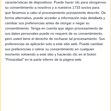
encuentra muy emocionado ante la posibilidad de esta
características de dispositivos. Puede hacer clic para otorgarnos
oportunidad. Además, está expectante ante la ubicación
su consentimiento a nosotros y a nuestros 1733 socios para
del concierto ya que es un gran aficionado del mundo
que llevemos a cabo el procesamiento previamente descrito. De
forma alternativa, puede acceder a información más detallada y
medieval. “Como amante del mundo medieval y de los
cambiar sus preferencias antes de otorgar o negar su
castillos, tengo ganas de ver las
Murallas Reales
”,
consentimiento.
Tenga en cuenta que algún procesamiento de
explica.
sus datos personales puede no requerir de su consentimiento,
pero usted tiene el derecho de rechazar tal procesamiento. Sus
Cesar AC siempre tuvo el mundo de la música en sus
preferencias se aplicarán solo a este sitio web. Puede cambiar
venas, ya que durante navidades en las que los niños
sus preferencias o retirar su consentimiento en cualquier
momento volviendo a este sitio y haciendo clic en el botón
suelen pedir juguetes o pelotas de fútbol, el joven
"Privacidad" en la parte inferior de la página web.
madrileño encarga todo tipo de elemento relacionado con
la música. “De pequeño pedí micrófonos, radio casette, etc.
Todo estaba
relacionado con la música
”, comenta.
Todo comenzó en 2017 cuando lanzó ‘Sensual’ siendo
este tema uno de los más importantes de su carrera,
siendo este su primer 'single'. La canción obtuvo más de
cien mil reproducciones rápidamente, hecho que le