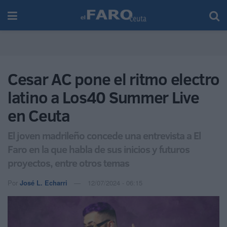
Cesar AC pone el ritmo electro
latino a Los40 Summer Live
en Ceuta
El joven madrileño concede una entrevista a El
Faro en la que habla de sus inicios y futuros
proyectos, entre otros temas
Por
José L. Echarri
12/07/2024 - 06:15