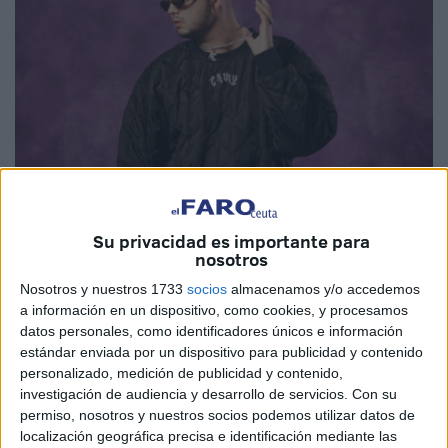
Imágenes cedidas
Su privacidad es importante para
nosotros
Nosotros y nuestros 1733
socios
almacenamos y/o accedemos
Cesar AC será uno de los
músicos
que actuará este
a información en un dispositivo, como cookies, y procesamos
próximo sábado 13 de julio en las Murallas Reales de
datos personales, como identificadores únicos e información
estándar enviada por un dispositivo para publicidad y contenido
Ceuta formando parte de la gran gira del verano
Los40
personalizado, medición de publicidad y contenido,
Summer Live
.
investigación de audiencia y desarrollo de servicios.
Con su
permiso, nosotros y nuestros socios podemos utilizar datos de
El cantante madrileño, nunca ha ido a la ciudad y se
localización geográfica precisa e identificación mediante las