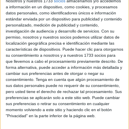
Nosotros y nuestros 1733
socios
almacenamos y/o accedemos
principio
como una
“serpiente blanca”
sin conocer
a información en un dispositivo, como cookies, y procesamos
datos personales, como identificadores únicos e información
realmente de lo que se trataba.
estándar enviada por un dispositivo para publicidad y contenido
personalizado, medición de publicidad y contenido,
Era de noche y lo que divisaba
se parecía a réptil que
investigación de audiencia y desarrollo de servicios.
Con su
serpenteaba rozando la superficie
. “No es común verla
permiso, nosotros y nuestros socios podemos utilizar datos de
por aquí o al menos
en el agua
”, manifestó con asombro el
localización geográfica precisa e identificación mediante las
testigo que no dudó en grabar un vídeo para mostrárselo a
características de dispositivos. Puede hacer clic para otorgarnos
su consentimiento a nosotros y a nuestros 1733 socios para
sus conocidos a la espera de que alguien le aclarará
con
que llevemos a cabo el procesamiento previamente descrito. De
qué animal había sido este encuentro
.
forma alternativa, puede acceder a información más detallada y
cambiar sus preferencias antes de otorgar o negar su
Las imágenes que pudo captar este asombrado vecino
consentimiento.
Tenga en cuenta que algún procesamiento de
sirvieron para poder identificarla y de acuerdo con lo que
sus datos personales puede no requerir de su consentimiento,
informaron desde la Fundación Museo del Mar de Ceuta,
pero usted tiene el derecho de rechazar tal procesamiento. Sus
lo que nadaba por esta zona la noche del lunes es un
preferencias se aplicarán solo a este sitio web. Puede cambiar
sus preferencias o retirar su consentimiento en cualquier
cerebratulus que también pudiera ser conocido como
momento volviendo a este sitio y haciendo clic en el botón
‘gusano de cinta’ o ‘gusano acintado’ dependiendo de
"Privacidad" en la parte inferior de la página web.
su especie.