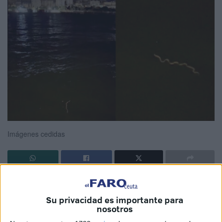
Imágenes cedidas
Un hallazgo
inusual
en las aguas de Ceuta
. Esta fue la
experiencia que vivió un vecino mientras se encontraba
Su privacidad es importante para
cerca del Muelle Alfau y con dirección al helipuerto se topó
nosotros
con algo que no había visto antes y que describió en