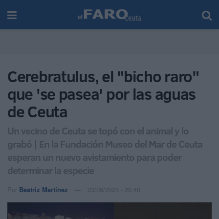
Cerebratulus, el "bicho raro"
que 'se pasea' por las aguas
de Ceuta
Un vecino de Ceuta se topó con el animal y lo
grabó | En la Fundación Museo del Mar de Ceuta
esperan un nuevo avistamiento para poder
determinar la especie
Por
Beatriz Martínez
23/09/2025 - 20:40