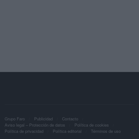
Grupo Faro
Publicidad
Contacto
Aviso legal – Protección de datos
Política de cookies
Política de privacidad
Política editorial
Términos de uso