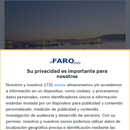
Su privacidad es importante para
nosotros
Nosotros y nuestros 1731
socios
almacenamos y/o accedemos
Imagen cedida
a información en un dispositivo, como cookies, y procesamos
datos personales, como identificadores únicos e información
estándar enviada por un dispositivo para publicidad y contenido
personalizado, medición de publicidad y contenido,
investigación de audiencia y desarrollo de servicios.
Con su
Cepsa
ha renovado la certificación de la terminal marítima
permiso, nosotros y nuestros socios podemos utilizar datos de
del
Parque Energético
San Roque
(PESR) según el
localización geográfica precisa e identificación mediante las