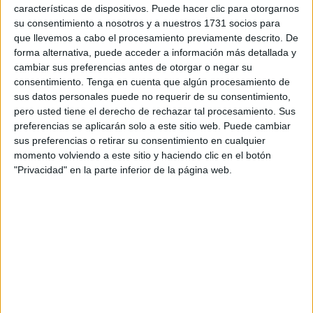
referencial de Calidad de servicio para el tráfico de cargas
características de dispositivos. Puede hacer clic para otorgarnos
sólidas y líquidas a granel de
Puertos del Estado
, tras
su consentimiento a nosotros y a nuestros 1731 socios para
que llevemos a cabo el procesamiento previamente descrito. De
superar con éxito la auditoría anual realizada por la
forma alternativa, puede acceder a información más detallada y
verificadora externa AENOR.
cambiar sus preferencias antes de otorgar o negar su
consentimiento.
Tenga en cuenta que algún procesamiento de
Se trata de un certificado de adscripción voluntaria que
sus datos personales puede no requerir de su consentimiento,
valida la calidad en la prestación del servicio de
pero usted tiene el derecho de rechazar tal procesamiento. Sus
concesiones marítimas desde diversas perspectivas:
preferencias se aplicarán solo a este sitio web. Puede cambiar
sus preferencias o retirar su consentimiento en cualquier
adecuación de instalaciones y de las infraestructuras,
momento volviendo a este sitio y haciendo clic en el botón
gestión de recursos, seguridad en las operaciones,
"Privacidad" en la parte inferior de la página web.
servicios a la mercancía, incluyendo la facturación y
productividad, y la atención al cliente.
Esta norma, que lleva renovándose once años
consecutivos, valida la calidad de concesionarios de
terminales portuarias y las entidades prestadoras de
servicios en los puertos de interés general.
En esta evaluación anual, realizada por AENOR en las