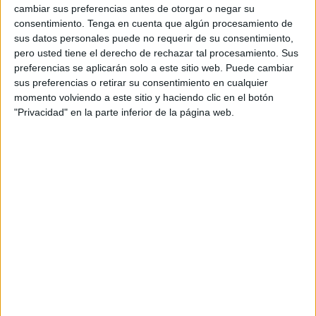
cambiar sus preferencias antes de otorgar o negar su
lugar elegido ha sido el muelle de la Riotinto, en Huelva.
consentimiento.
Tenga en cuenta que algún procesamiento de
sus datos personales puede no requerir de su consentimiento,
Durante la entrega de premios, a la que han asistido
pero usted tiene el derecho de rechazar tal procesamiento. Sus
Manuel Jesús Soriano, concejal del ayuntamiento de
preferencias se aplicarán solo a este sitio web. Puede cambiar
Huelva, y Maria del Carmen García, concejala del
sus preferencias o retirar su consentimiento en cualquier
momento volviendo a este sitio y haciendo clic en el botón
ayuntamiento de Palos de la Frontera, los alumnos han
"Privacidad" en la parte inferior de la página web.
explicado al público en que se inspiraron para realizar sus
proyectos, teniendo todos ellos como hilo conductor a la
sostenibilidad de las comunidades de personas y el ahorro
energético.
Para Fundación Cepsa y Cepsa, lo más importante ha sido
poder motivar a los alumnos a poner en práctica todo lo
que han aprendido durante el curso, diseñando sistemas
de gestión de energía, pensando en la sociedad del futuro
y en los retos a los que tendrá que hacer frente.
Para Narciso Rojas, responsable de Fundación Cepsa en