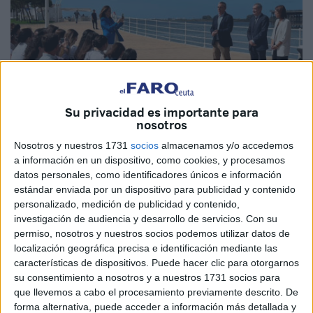
Su privacidad es importante para
nosotros
Nosotros y nuestros 1731
socios
almacenamos y/o accedemos
a información en un dispositivo, como cookies, y procesamos
Imagen cedida
datos personales, como identificadores únicos e información
estándar enviada por un dispositivo para publicidad y contenido
personalizado, medición de publicidad y contenido,
investigación de audiencia y desarrollo de servicios.
Con su
permiso, nosotros y nuestros socios podemos utilizar datos de
Creatividad, innovación, arte y sostenibilidad. Esos han
localización geográfica precisa e identificación mediante las
sido los protagonistas durante el acto de cierre de los
características de dispositivos. Puede hacer clic para otorgarnos
premios que Cepsa y Fundación Cepsa entregan a los
su consentimiento a nosotros y a nuestros 1731 socios para
ganadores del concurso de proyectos del Campus de la
que llevemos a cabo el procesamiento previamente descrito. De
forma alternativa, puede acceder a información más detallada y
Energía y de dibujo sobre humedales y biodiversidad. El