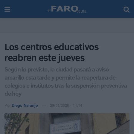
Los centros educativos
reabren este jueves
Según lo previsto, la ciudad pasará a aviso
amarillo esta tarde y permite la reapertura de
colegios e institutos tras la suspensión preventiva
de hoy
Por
Diego Naranjo
28/01/2026 - 14:14