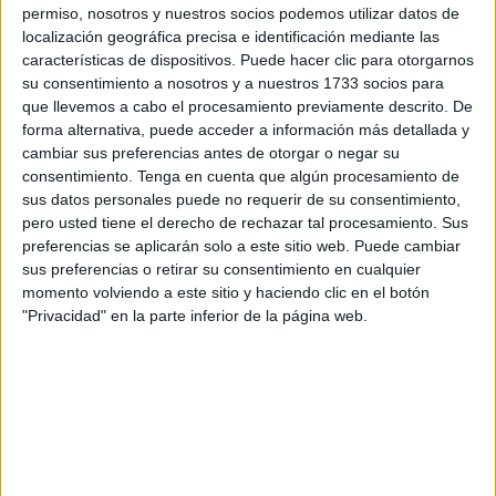
información facilitada por la
Agencia Estatal de
permiso, nosotros y nuestros socios podemos utilizar datos de
localización geográfica precisa e identificación mediante las
Meteorología (AEMET)
.
características de dispositivos. Puede hacer clic para otorgarnos
su consentimiento a nosotros y a nuestros 1733 socios para
La vuelta a la
normalidad lectiva
se producirá tras una
que llevemos a cabo el procesamiento previamente descrito. De
jornada marcada por la
suspensión de las clases
este
forma alternativa, puede acceder a información más detallada y
miércoles 28 de enero, una medida adoptada de forma
cambiar sus preferencias antes de otorgar o negar su
preventiva
ante el riesgo de
fuertes vientos
y
consentimiento.
Tenga en cuenta que algún procesamiento de
sus datos personales puede no requerir de su consentimiento,
fenómenos costeros
asociados al aviso naranja activado
pero usted tiene el derecho de rechazar tal procesamiento. Sus
en la ciudad.
preferencias se aplicarán solo a este sitio web. Puede cambiar
sus preferencias o retirar su consentimiento en cualquier
Desde la
Ciudad Autónoma y Delegación de Gobierno
momento volviendo a este sitio y haciendo clic en el botón
se ha confirmado que, una vez
rebajado el nivel de alerta
,
"Privacidad" en la parte inferior de la página web.
no existen impedimentos para que
colegios e institutos
reanuden su funcionamiento habitual, siempre que la
evolución meteorológica continúe siendo
favorable
durante las próximas horas.