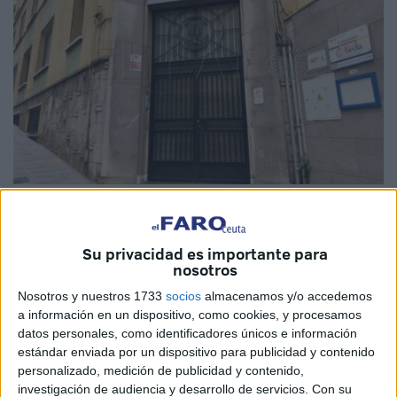
El Faro
Su privacidad es importante para
nosotros
Los
centros educativos de Ceuta
recuperarán este
Nosotros y nuestros 1733
socios
almacenamos y/o accedemos
jueves
su
actividad normal
y abrirán sus
puertas
con
a información en un dispositivo, como cookies, y procesamos
datos personales, como identificadores únicos e información
total normalidad, después de que la ciudad
abandone la
estándar enviada por un dispositivo para publicidad y contenido
alerta naranja
por la
borrasca
Joseph
durante la tarde de
personalizado, medición de publicidad y contenido,
este miércoles y pase a
aviso amarillo
, según la
investigación de audiencia y desarrollo de servicios.
Con su