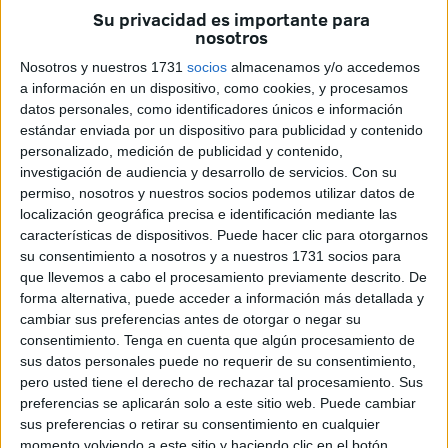
Su privacidad es importante para
nosotros
Nosotros y nuestros 1731
socios
almacenamos y/o accedemos
a información en un dispositivo, como cookies, y procesamos
datos personales, como identificadores únicos e información
estándar enviada por un dispositivo para publicidad y contenido
personalizado, medición de publicidad y contenido,
Foto/Vídeo: Mauro Mancebo
investigación de audiencia y desarrollo de servicios.
Con su
permiso, nosotros y nuestros socios podemos utilizar datos de
localización geográfica precisa e identificación mediante las
características de dispositivos. Puede hacer clic para otorgarnos
su consentimiento a nosotros y a nuestros 1731 socios para
Los años pasan rápidamente… pero para el que envejece!
que llevemos a cabo el procesamiento previamente descrito. De
En el Centro Social de Mayores del Polígono las arrugas
forma alternativa, puede acceder a información más detallada y
no se notan. Sólo hay sonrisas y muchas ganas de vivir las
cambiar sus preferencias antes de otorgar o negar su
consentimiento.
Tenga en cuenta que algún procesamiento de
Fiestas Patronales. Todos calientan motores para el
sus datos personales puede no requerir de su consentimiento,
próximo domingo celebrar la fiesta grande con elección de
pero usted tiene el derecho de rechazar tal procesamiento. Sus
reina, baile y todo lo que se tercie.
preferencias se aplicarán solo a este sitio web. Puede cambiar
sus preferencias o retirar su consentimiento en cualquier
Los hay con pareja, sin pareja, solos y acompañados pero
momento volviendo a este sitio y haciendo clic en el botón