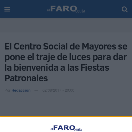
El Centro Social de Mayores se
pone el traje de luces para dar
la bienvenida a las Fiestas
Patronales
Por
Redacción
02/08/2017 - 20:00