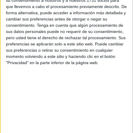
su consentimiento a nosotros y a nuestros 1731 socios para
campeones y subcampeones de juegos como el mus,
que llevemos a cabo el procesamiento previamente descrito. De
forma alternativa, puede acceder a información más detallada y
dominó, parchís o billar, entre otros.
cambiar sus preferencias antes de otorgar o negar su
consentimiento.
Tenga en cuenta que algún procesamiento de
Todo los participantes, tanto los ganadores como los que
sus datos personales puede no requerir de su consentimiento,
no han ocupado los primeros puestos en estos juegos, se
pero usted tiene el derecho de rechazar tal procesamiento. Sus
han dado cita este jueves en el Centro Social de Mayores,
preferencias se aplicarán solo a este sitio web. Puede cambiar
ya que no querían perderse esta entrega de premios a sus
sus preferencias o retirar su consentimiento en cualquier
momento volviendo a este sitio y haciendo clic en el botón
compañeros.
"Privacidad" en la parte inferior de la página web.
Varias trabajadoras de este centro han sido las
encargadas de ir nombrando a los premiados del día, que
han sido los siguientes: En la categoría de dominó, los
premiados han sido Antonio Celadero y Esteban de las
Heras, mientras que los subcampeones han sido Marcelo
Pérez y Manuel Díaz.
En la modalidad de pínfano por parejas, el primer premio
se lo han llevado Manuel Muñoz y Abdeljalak Abdel Lah y