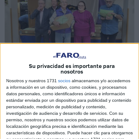
Fotos: M.T.
Su privacidad es importante para
nosotros
Nosotros y nuestros 1731
socios
almacenamos y/o accedemos
a información en un dispositivo, como cookies, y procesamos
El
Centro Social de Mayores
de Ceuta, ubicado en el
datos personales, como identificadores únicos e información
Polígono, ha acogido en la mañana de este jueves la
estándar enviada por un dispositivo para publicidad y contenido
personalizado, medición de publicidad y contenido,
entrega de
trofeos
de los
concursos
de invierno. Así, los
investigación de audiencia y desarrollo de servicios.
Con su
socios han puesto punto y final a los distintos juegos en
permiso, nosotros y nuestros socios podemos utilizar datos de
los que han venido
participando en los últimos meses.
localización geográfica precisa e identificación mediante las
características de dispositivos. Puede hacer clic para otorgarnos
Concretamente, se han entregado los premios a los