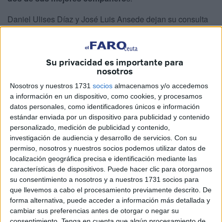
Daniel Ulises Díaz y José Luis Ansede dejan su consulta
más vacía que nunca. Después de atender a incontables
niños en el clínico, dicen adiós al resto de la plantilla para
iniciar su descanso. Ambos, con días de diferencia,
se han
Su privacidad es importante para
nosotros
jubilado
tras una larga carrera como pediatras.
Nosotros y nuestros 1731
socios
almacenamos y/o accedemos
Su partida deja sin dos de los cuatro médicos del servicio
a información en un dispositivo, como cookies, y procesamos
específico en el Tarajal. Aunque ya no merodean por los
datos personales, como identificadores únicos e información
pasillos del edificio, su huella está intacta. Los otros
estándar enviada por un dispositivo para publicidad y contenido
personalizado, medición de publicidad y contenido,
trabajadores dan parte de este rastro que han dejado en
investigación de audiencia y desarrollo de servicios.
Con su
sus recuerdos.
permiso, nosotros y nuestros socios podemos utilizar datos de
localización geográfica precisa e identificación mediante las
"Maravillosos"
características de dispositivos. Puede hacer clic para otorgarnos
su consentimiento a nosotros y a nuestros 1731 socios para
que llevemos a cabo el procesamiento previamente descrito. De
“Tanto como personas como profesionales son
forma alternativa, puede acceder a información más detallada y
maravillosos. Aunque eso tiene sentido. No es compatible
cambiar sus preferencias antes de otorgar o negar su
ser médico si no se es buena persona”, trasladan a este
consentimiento.
Tenga en cuenta que algún procesamiento de