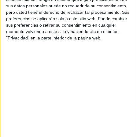
periódico. José Luis ha estado prácticamente casi dos
sus datos personales puede no requerir de su consentimiento,
pero usted tiene el derecho de rechazar tal procesamiento. Sus
décadas enteras con ellos. “Es cariñoso y muy
preferencias se aplicarán solo a este sitio web. Puede cambiar
responsable”, aseguran.
sus preferencias o retirar su consentimiento en cualquier
momento volviendo a este sitio y haciendo clic en el botón
"Privacidad" en la parte inferior de la página web.
Daniel tan solo ha estado entre sus filas cinco años.