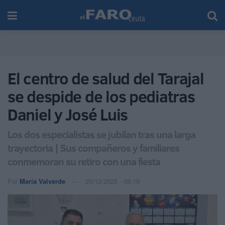
El centro de salud del Tarajal
se despide de los pediatras
Daniel y José Luis
Los dos especialistas se jubilan tras una larga
trayectoria | Sus compañeros y familiares
conmemoran su retiro con una fiesta
Por
María Valverde
20/12/2025 - 08:19