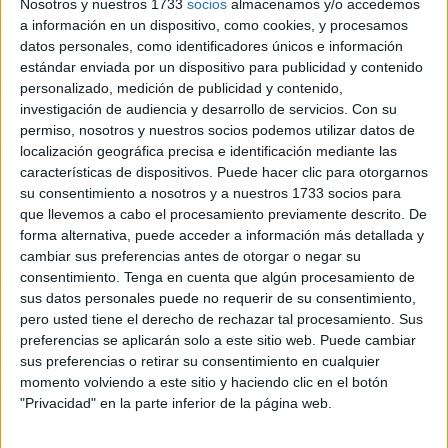
Nosotros y nuestros 1733
socios
almacenamos y/o accedemos
El Centro Médico
Quirónsalud Algeciras
celebra este 16
a información en un dispositivo, como cookies, y procesamos
de octubre su sexto aniversario reafirmando su
datos personales, como identificadores únicos e información
compromiso con la
atención sanitaria
de proximidad, la
estándar enviada por un dispositivo para publicidad y contenido
personalizado, medición de publicidad y contenido,
calidad asistencial y el trato humano al paciente. Desde su
investigación de audiencia y desarrollo de servicios.
Con su
apertura en 2019, el centro se ha consolidado como una
permiso, nosotros y nuestros socios podemos utilizar datos de
referencia en el ámbito de la salud privada en el
Campo
localización geográfica precisa e identificación mediante las
de Gibraltar
, gracias a un modelo que combina
características de dispositivos. Puede hacer clic para otorgarnos
su consentimiento a nosotros y a nuestros 1733 socios para
profesionalidad médica, innovación tecnológica y
que llevemos a cabo el procesamiento previamente descrito. De
cercanía personal.
forma alternativa, puede acceder a información más detallada y
cambiar sus preferencias antes de otorgar o negar su
Ubicado en pleno centro de Algeciras, en la plaza de
consentimiento.
Tenga en cuenta que algún procesamiento de
Andalucía, el centro pertenece al
Hospital Quirónsalud
sus datos personales puede no requerir de su consentimiento,
Campo de Gibraltar
, y ofrece una alternativa cómoda para
pero usted tiene el derecho de rechazar tal procesamiento. Sus
preferencias se aplicarán solo a este sitio web. Puede cambiar
los residentes y trabajadores de la ciudad que buscan un
sus preferencias o retirar su consentimiento en cualquier
servicio sanitario rápido
, fiable y con el respaldo de un
momento volviendo a este sitio y haciendo clic en el botón
grupo hospitalario líder en España.
"Privacidad" en la parte inferior de la página web.