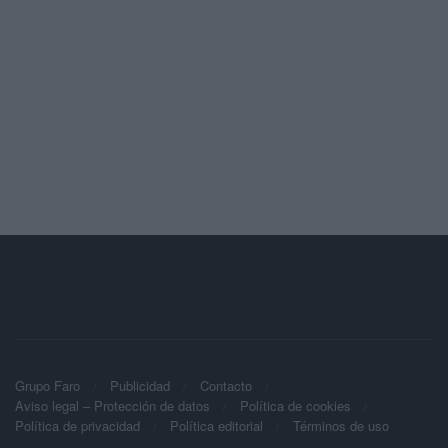
Grupo Faro
Publicidad
Contacto
Aviso legal – Protección de datos
Política de cookies
Política de privacidad
Política editorial
Términos de uso