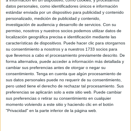
La salida de la Hermandad está prevista para las 19:15
datos personales, como identificadores únicos e información
estándar enviada por un dispositivo para publicidad y contenido
horas desde su Casa Hermandad,
ubicada en la parte
personalizado, medición de publicidad y contenido,
trasera de la Iglesia de San Francisco, un
enclave
investigación de audiencia y desarrollo de servicios.
Con su
tradicional desde donde se inicia este solemne
permiso, nosotros y nuestros socios podemos utilizar datos de
recorrido.
localización geográfica precisa e identificación mediante las
características de dispositivos. Puede hacer clic para otorgarnos
su consentimiento a nosotros y a nuestros 1733 socios para
El recorrido de Las Penas por las
que llevemos a cabo el procesamiento previamente descrito. De
calles ceutíes
forma alternativa, puede acceder a información más detallada y
cambiar sus preferencias antes de otorgar o negar su
consentimiento.
Tenga en cuenta que algún procesamiento de
Una vez comience su estación de penitencia, la procesión
sus datos personales puede no requerir de su consentimiento,
continuará por las calles más céntricas de la ciudad,
pero usted tiene el derecho de rechazar tal procesamiento. Sus
siguiendo el siguiente itinerario
: Plaza de los Reyes,
preferencias se aplicarán solo a este sitio web. Puede cambiar
sus preferencias o retirar su consentimiento en cualquier
calle Camoens, Revellín, Plaza de la Constitución, Victori
momento volviendo a este sitio y haciendo clic en el botón
Goñalons, Jáudenes y O’Donnell. Está previsto que la
"Privacidad" en la parte inferior de la página web.
entrada en Carrera Oficial se produzca a las 21:15 horas,
con salida de la misma sobre las 21:55 horas, para luego
continuar por plaza de la Constitución, paseo del Revellín,