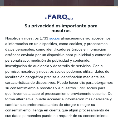
Su privacidad es importante para
nosotros
Nosotros y nuestros 1733
socios
almacenamos y/o accedemos
a información en un dispositivo, como cookies, y procesamos
datos personales, como identificadores únicos e información
estándar enviada por un dispositivo para publicidad y contenido
personalizado, medición de publicidad y contenido,
investigación de audiencia y desarrollo de servicios.
Con su
La gestión del servicio
permiso, nosotros y nuestros socios podemos utilizar datos de
localización geográfica precisa e identificación mediante las
características de dispositivos. Puede hacer clic para otorgarnos
La gestión del centro recaerá en la empresa
Alvalop
su consentimiento a nosotros y a nuestros 1733 socios para
Servicios XXI
, que ha resultado adjudicataria del servicio
que llevemos a cabo el procesamiento previamente descrito. De
por una cuantía superior al
medio millón de euros
. Este
forma alternativa, puede acceder a información más detallada y
contrato contempla una duración inicial de
dos años
, con
cambiar sus preferencias antes de otorgar o negar su
consentimiento.
Tenga en cuenta que algún procesamiento de
la posibilidad de ser prorrogado por otros dos adicionales,
sus datos personales puede no requerir de su consentimiento,