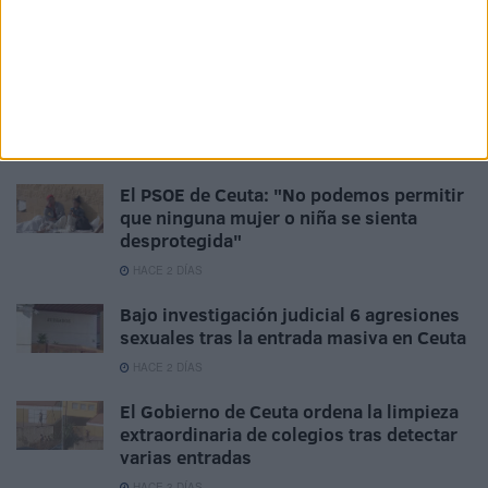
baño de Ceuta están "en buen estado"
HACE 45 MINUTOS
"Mi padre quería abusar de mí": la
pesadilla de las mujeres que buscan
refugio en Ceuta
HACE 1 DÍA
El PSOE de Ceuta: "No podemos permitir
que ninguna mujer o niña se sienta
desprotegida"
HACE 2 DÍAS
Bajo investigación judicial 6 agresiones
sexuales tras la entrada masiva en Ceuta
HACE 2 DÍAS
El Gobierno de Ceuta ordena la limpieza
extraordinaria de colegios tras detectar
varias entradas
HACE 3 DÍAS